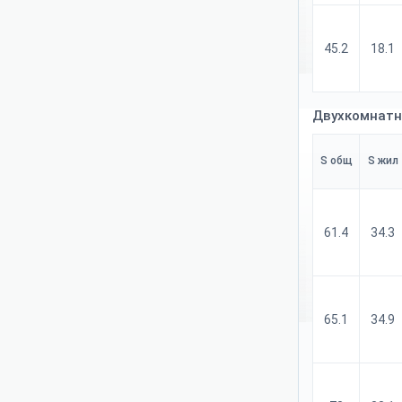
45.2
18.1
Двухкомнатн
S общ
S жил
61.4
34.3
65.1
34.9