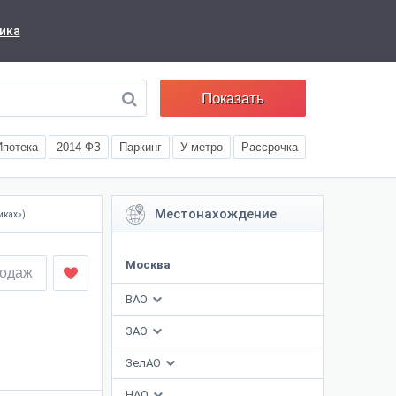
ика
Показать
Ипотека
2014 ФЗ
Паркинг
У метро
Рассрочка
Местонахождение
иках»)
Москва
родаж
ВАО
ЗАО
ЗелАО
НАО