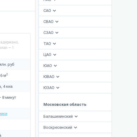
САО
СВАО
СЗАО
задержано,
ТАО
план — 1
ЦАО
млн. руб
ЮАО
2
.6 м
ЮВАО
в, 4 ккв
ЮЗАО
 8 минут
Московская область
ники
Балашихинский
Воскресенский
й