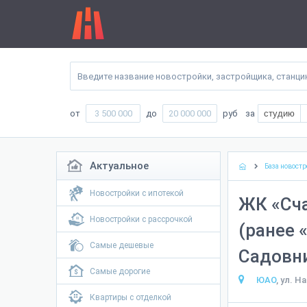
от
до
руб
за
студию
Актуальное
База новостр
Новостройки с ипотекой
ЖК «Сча
Новостройки с рассрочкой
(ранее 
Самые дешевые
Садовн
Самые дорогие
ЮАО
, ул. Н
Квартиры с отделкой