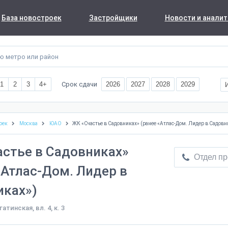
База новостроек
Застройщики
Новости и аналит
Срок сдачи
1
2
3
4+
2026
2027
2028
2029
оек
Москва
ЮАО
ЖК «Счастье в Садовниках» (ранее «Атлас-Дом. Лидер в Садовн
стье в Садовниках»
Отдел п
«Атлас-Дом. Лидер в
иках»)
агатинская, вл. 4, к. 3