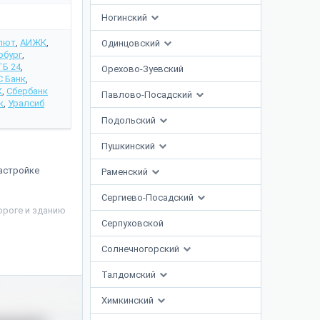
Ногинский
лют
,
АИЖК
,
Одинцовский
рбург
,
ТБ 24
,
Орехово-Зуевский
 Банк
,
К
,
Сбербанк
Павлово-Посадский
к
,
Уралсиб
Подольский
Пушкинский
застройке
Раменский
Сергиево-Посадский
ороге и зданию
Серпуховской
Солнечногорский
ашню. В ней
ьируется от 45
Талдомский
Химкинский
 сдаваться
оскву-реку.