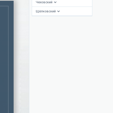
Чеховский
ведников
Щёлковский
к и подышать
шленная зона с
ми магазинами,
 станция метро
 «Атлас-дом.
влении нередки