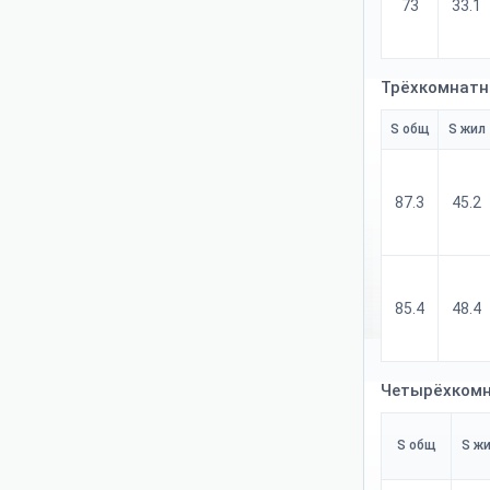
73
33.1
Трёхкомнатн
S общ
S жил
87.3
45.2
85.4
48.4
Четырёхкомн
S общ
S ж