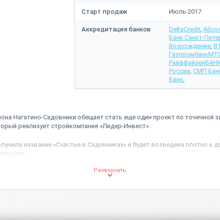
Старт продаж
Июль 2017
Аккредитация банков
DeltaCredit
,
Абсо
Банк Санкт-Пете
Возрождение
,
В
Газпромбанк
МТС
РайффайзенБАН
России
,
СМП Бан
Банк
,
она Нагатино-Садовники обещает стать еще один проект по точечной 
торый реализует стройкомпания «Лидер-Инвест».
лучила название «Счастье в Садовниках» и будет возведена плотно к д
олледжа.
проектной документации, представляет собой 12-этажную монолитную б
роектировал всего 82 квартиры класса комфорт, площадь которых вар
 подземном секторе отведено место под парковку на 61 автомобиль.
щения будут иметь свободную планировку, высоту потолков в 3 метра,
отделки. Квартиры верхних этажей порадуют панорамными видами на М