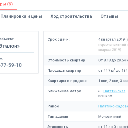
ры (6)
Планировки и цены
Ход строительства
Отзывы
объекта:
Срок сдачи:
4 квартал 2019
(
первоначальный 
 Эталон»
квартал 2019)
ж:
Стоимость квартир
От 8.18 до 29.64 
477-59-10
2
Площадь квартир
от 44.7 м
до 134
Квартиры в продаже
1 ккв, 2 ккв, 3 кк
Ближайшее метро
Нагатинская
—
пешком
Район
Нагатино-Садов
Тип здания
Монолитный
Этажность
от 12 до 0 этаже