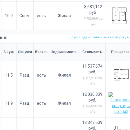
8,681,112
руб.
10.9
Совм.
есть
Жилая
(192,060 за
2
м
)
ые:
Другие двухкомнатные квартиры у м
S кухн
Санузел
Балкон
Недвижимость
Стоимость
Планировк
11,537,674
руб.
11.5
Разд.
есть
Жилая
(187,910 за
2
м
)
12,036,339
руб.
11.9
Разд.
есть
Жилая
(184,890 за
2
м
)
13,347,539
руб.