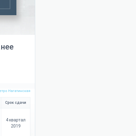
анее
етро Нагатинская
Срок сдачи
4 квартал
2019