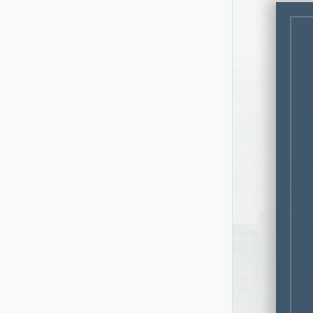
К слову, новос
(«Садовники», 
свежим воздухо
Это важно, учи
предприятиями 
Зато в локации
медицинскими у
Хорошо развита
«Нагатинская».
Лидер в Садовн
заторы.