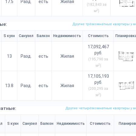
17.5
Разд.
есть
Жилая
(182,843 за
2
м
)
ые:
Другие трёхкомнатные квартиры у м
S кухн
Санузел
Балкон
Недвижимость
Стоимость
Планировк
17,092,467
руб.
13
Разд.
есть
Жилая
(195,790 за
2
м
)
17,105,193
руб.
13.8
Разд.
есть
Жилая
(200,295 за
2
м
)
атные:
Другие четырёхкомнатные квартиры у м
ил
S кухн
Санузел
Балкон
Недвижимость
Стоимость
Планиров