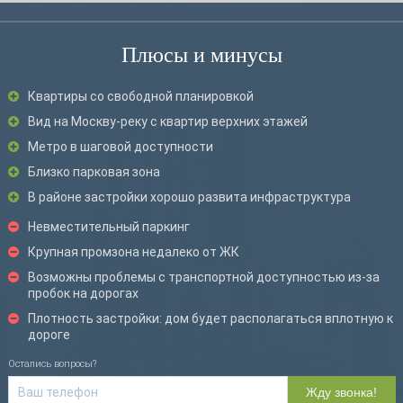
тройка разместится вблизи Нагатинской набережной и природных запо
«Коломенское») — думать о том, где найти уединенный зеленый острово
Плюсы и минусы
м, новоселам не придется.
тывая, что экологическую ситуацию в регионе омрачает крупная промы
Квартиры со свободной планировкой
химической и военной промышленности.
Вид на Москву-реку с квартир верхних этажей
 Нагатино-Садовники нет проблем с продовольственными и продуктовы
Метро в шаговой доступности
чреждениями, другими соцобъектами.
Близко парковая зона
 система наземного транспорта, в пешей доступности от ЖК находится
В районе застройки хорошо развита инфраструктура
 Близко к новостройке проходит Варшавское шоссе, которое соединяет
Невместительный паркинг
иках» с МКАД, ТТК и центром города. Правда, на этом дорожном напра
Крупная промзона недалеко от ЖК
Возможны проблемы с транспортной доступностью из-за
пробок на дорогах
Плотность застройки: дом будет располагаться вплотную к
дороге
Остались вопросы?
Жду звонка!