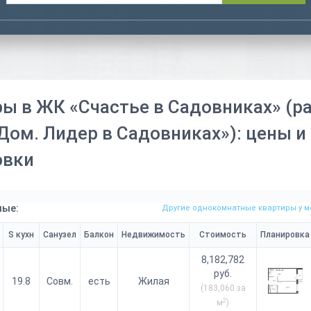
ы в ЖК «Счастье в Садовниках» (р
Дом. Лидер в Садовниках»): цены и
овки
ые:
Другие однокомнатные квартиры у м
S кухн
Санузел
Балкон
Недвижимость
Стоимость
Планировка
8,182,782
руб.
19.8
Совм.
есть
Жилая
(183,060 за
2
м
)