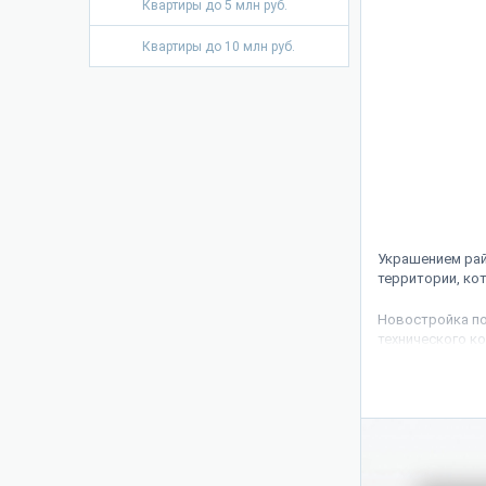
Квартиры до 5 млн руб.
Квартиры до 10 млн руб.
Украшением рай
территории, ко
Новостройка по
технического к
Дом, согласно 
застройщик зап
до 135 кв. м. В
Все жилые поме
новоселам без 