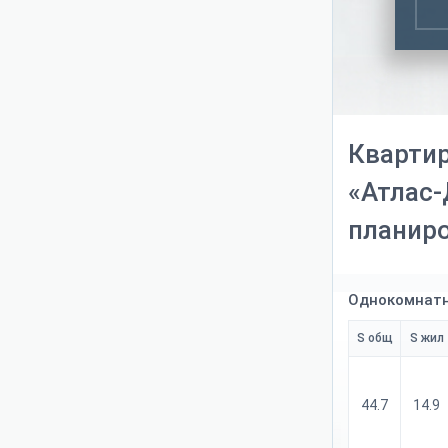
Квартир
«Атлас-
планир
Однокомнатн
S общ
S жил
44.7
14.9