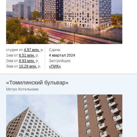
студия от
4.97 млн.
р.
Сдача:
1ккв от
6.51 млн.
р.
4 квартал 2024
2ккв от
8.93 млн.
р.
Застройщик:
3ккв от
10.29 млн.
р.
«ПИК»
«Томилинский бульвар»
Метро Котельники