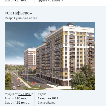
3ккв от
7.24 млн.
р.
Группа «Самолет»
«Остафьево»
Метро Бунинская аллея
студия от
2.71 млн.
р.
Сдача:
1ккв от
3.95 млн.
р.
1 квартал 2021
2ккв от
4.52 млн.
р.
Застройщик: