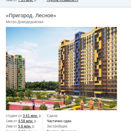
3ккв от
7.95 млн.
р.
Группа «Самолет»
«Пригород. Лесное»
Метро Домодедовская
студия от
3.61 млн.
р.
Сдача:
1ккв от
4.58 млн.
р.
Частично сдан
2ккв от
5.6 млн.
р.
Застройщик: