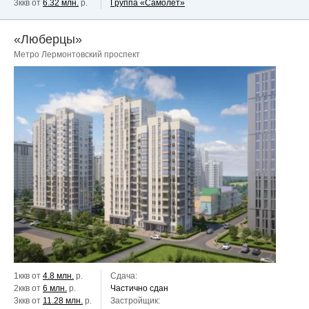
3ккв от
6.32 млн.
р.
Группа «Самолет»
«Люберцы»
Метро Лермонтовский проспект
1ккв от
4.8 млн.
р.
Сдача:
2ккв от
6 млн.
р.
Частично сдан
3ккв от
11.28 млн.
р.
Застройщик: