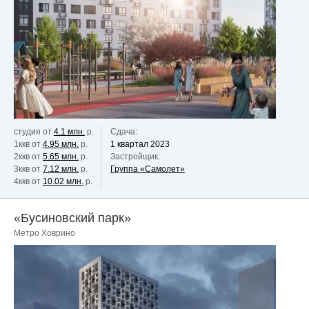
студия от
4.1 млн.
р.
Сдача:
1ккв от
4.95 млн.
р.
1 квартал 2023
2ккв от
5.65 млн.
р.
Застройщик:
3ккв от
7.12 млн.
р.
Группа «Самолет»
4ккв от
10.02 млн.
р.
«Бусиновский парк»
Метро Ховрино