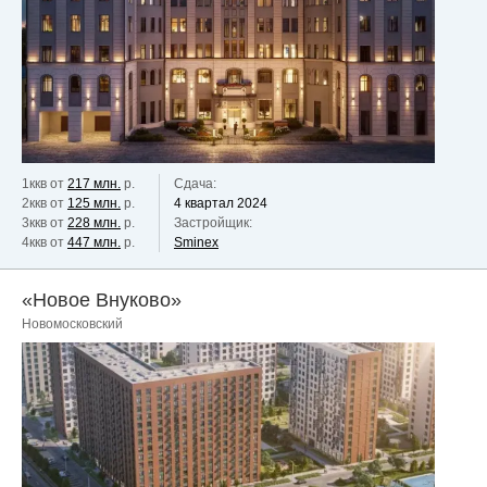
1ккв от
217 млн.
р.
Сдача:
2ккв от
125 млн.
р.
4 квартал 2024
3ккв от
228 млн.
р.
Застройщик:
4ккв от
447 млн.
р.
Sminex
«Новое Внуково»
Новомосковский