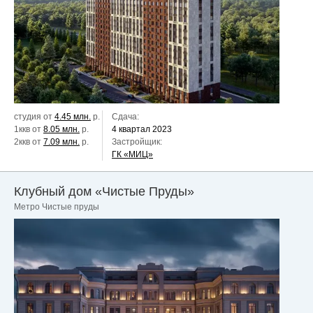
студия от
4.45 млн.
р.
Сдача:
1ккв от
8.05 млн.
р.
4 квартал 2023
2ккв от
7.09 млн.
р.
Застройщик:
ГК «МИЦ»
Клубный дом «Чистые Пруды»
Метро Чистые пруды