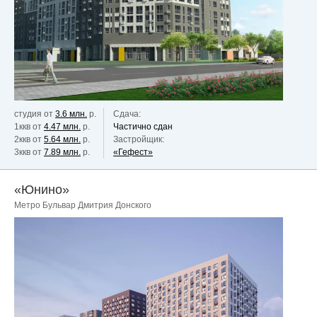
студия от
3.6 млн.
р.
Сдача:
1ккв от
4.47 млн.
р.
Частично сдан
2ккв от
5.64 млн.
р.
Застройщик:
3ккв от
7.89 млн.
р.
«Гефест»
«Юнино»
Метро Бульвар Дмитрия Донского