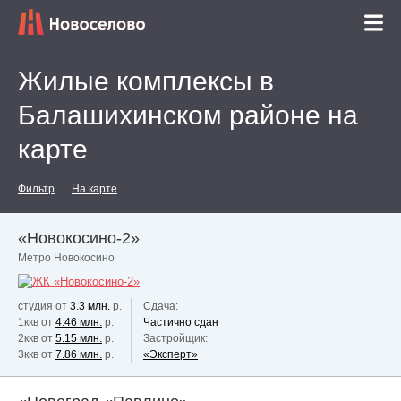
Жилые комплексы в
Балашихинском районе на
карте
Фильтр
На карте
«Новокосино-2»
Метро Новокосино
студия от
3.3 млн.
р.
Сдача:
1ккв от
4.46 млн.
р.
Частично сдан
2ккв от
5.15 млн.
р.
Застройщик:
3ккв от
7.86 млн.
р.
«Эксперт»