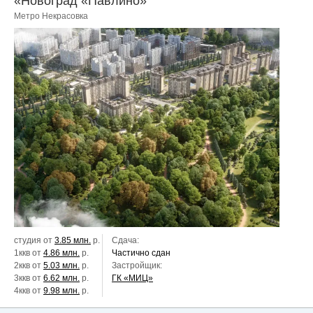
«Новоград «Павлино»
Метро Некрасовка
студия от
3.85 млн.
р.
Сдача:
1ккв от
4.86 млн.
р.
Частично сдан
2ккв от
5.03 млн.
р.
Застройщик:
3ккв от
6.62 млн.
р.
ГК «МИЦ»
4ккв от
9.98 млн.
р.