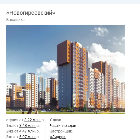
«Новогиреевский»
Балашиха
студия от
3.22 млн.
р.
Сдача:
1ккв от
3.48 млн.
р.
Частично сдан
2ккв от
4.47 млн.
р.
Застройщик:
3ккв от
5.97 млн.
р.
«Лидер»