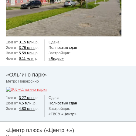
1ккв от
3.15 млн.
р.
Сдача:
2ккв от
3.76 млн.
р.
Полностью сдан
3ккв от
5.59 млн.
р.
Застройщик:
4ккв от
6.11 млн.
р.
«Лидер»
«Ольгино парк»
Метро Новокосино
1ккв от
3.27 млн.
р.
Сдача:
2ккв от
4.5 млн.
р.
Полностью сдан
3ккв от
4.83 млн.
р.
Застройщик:
«ГВСУ «Центр»
«Центр плюс» («Центр +»)