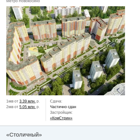
Метро Новокосино
1ккв от
3.39 млн.
р.
Сдача:
2ккв от
5.05 млн.
р.
Частично сдан
Застройщик:
«КомСтрин»
«Столичный»