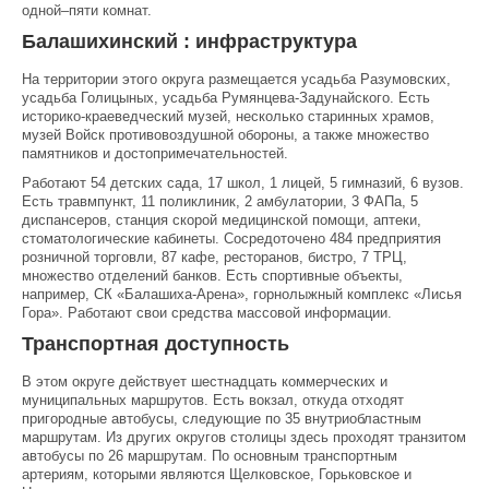
одной–пяти комнат.
Балашихинский : инфраструктура
На территории этого округа размещается усадьба Разумовских,
усадьба Голицыных, усадьба Румянцева-Задунайского. Есть
историко-краеведческий музей, несколько старинных храмов,
музей Войск противовоздушной обороны, а также множество
памятников и достопримечательностей.
Работают 54 детских сада, 17 школ, 1 лицей, 5 гимназий, 6 вузов.
Есть травмпункт, 11 поликлиник, 2 амбулатории, 3 ФАПа, 5
диспансеров, станция скорой медицинской помощи, аптеки,
стоматологические кабинеты. Сосредоточено 484 предприятия
розничной торговли, 87 кафе, ресторанов, бистро, 7 ТРЦ,
множество отделений банков. Есть спортивные объекты,
например, СК «Балашиха-Арена», горнолыжный комплекс «Лисья
Гора». Работают свои средства массовой информации.
Транспортная доступность
В этом округе действует шестнадцать коммерческих и
муниципальных маршрутов. Есть вокзал, откуда отходят
пригородные автобусы, следующие по 35 внутриобластным
маршрутам. Из других округов столицы здесь проходят транзитом
автобусы по 26 маршрутам. По основным транспортным
артериям, которыми являются Щелковское, Горьковское и