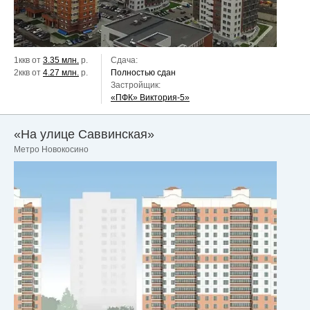
1ккв от
3.35 млн.
р.
Сдача:
2ккв от
4.27 млн.
р.
Полностью сдан
Застройщик:
«ПФК» Виктория-5»
«На улице Саввинская»
Метро Новокосино