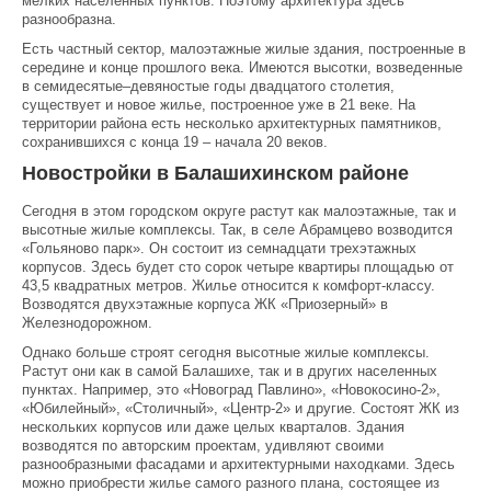
мелких населенных пунктов. Поэтому архитектура здесь
разнообразна.
Есть частный сектор, малоэтажные жилые здания, построенные в
середине и конце прошлого века. Имеются высотки, возведенные
в семидесятые–девяностые годы двадцатого столетия,
существует и новое жилье, построенное уже в 21 веке. На
территории района есть несколько архитектурных памятников,
сохранившихся с конца 19 – начала 20 веков.
Новостройки в Балашихинском районе
Сегодня в этом городском округе растут как малоэтажные, так и
высотные жилые комплексы. Так, в селе Абрамцево возводится
«Гольяново парк». Он состоит из семнадцати трехэтажных
корпусов. Здесь будет сто сорок четыре квартиры площадью от
43,5 квадратных метров. Жилье относится к комфорт-классу.
Возводятся двухэтажные корпуса ЖК «Приозерный» в
Железнодорожном.
Однако больше строят сегодня высотные жилые комплексы.
Растут они как в самой Балашихе, так и в других населенных
пунктах. Например, это «Новоград Павлино», «Новокосино-2»,
«Юбилейный», «Столичный», «Центр-2» и другие. Состоят ЖК из
нескольких корпусов или даже целых кварталов. Здания
возводятся по авторским проектам, удивляют своими
разнообразными фасадами и архитектурными находками. Здесь
можно приобрести жилье самого разного плана, состоящее из