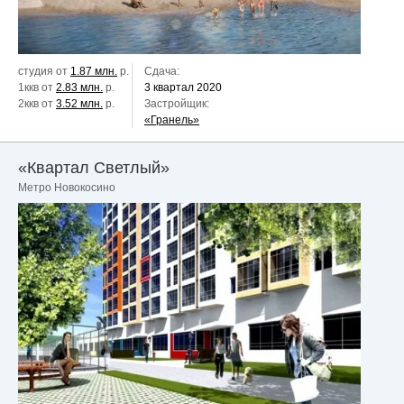
студия от
1.87 млн.
р.
Сдача:
1ккв от
2.83 млн.
р.
3 квартал 2020
2ккв от
3.52 млн.
р.
Застройщик:
«Гранель»
«Квартал Светлый»
Метро Новокосино