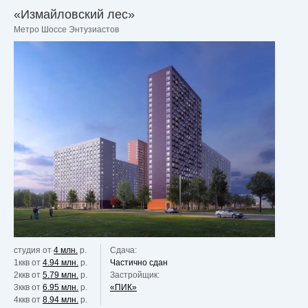
«Измайловский лес»
Метро Шоссе Энтузиастов
студия от
4 млн.
р.
Сдача:
1ккв от
4.94 млн.
р.
Частично сдан
2ккв от
5.79 млн.
р.
Застройщик:
3ккв от
6.95 млн.
р.
«ПИК»
4ккв от
8.94 млн.
р.