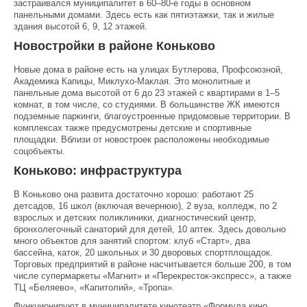
застраивался муниципалитет в 60–80-е годы в основном
панельными домами. Здесь есть как пятиэтажки, так и жилые
здания высотой 6, 9, 12 этажей.
Новостройки в районе Коньково
Новые дома в районе есть на улицах Бутлерова, Профсоюзной,
Академика Капицы, Миклухо-Маклая. Это монолитные и
панельные дома высотой от 6 до 23 этажей с квартирами в 1–5
комнат, в том числе, со студиями. В большинстве ЖК имеются
подземные паркинги, благоустроенные придомовые территории. В
комплексах также предусмотрены детские и спортивные
площадки. Вблизи от новостроек расположены необходимые
соцобъекты.
Коньково: инфраструктура
В Коньково она развита достаточно хорошо: работают 25
детсадов, 16 школ (включая вечернюю), 2 вуза, колледж, по 2
взрослых и детских поликлиники, диагностический центр,
бронхолегочный санаторий для детей, 10 аптек. Здесь довольно
много объектов для занятий спортом: клуб «Старт», два
бассейна, каток, 20 школьных и 30 дворовых спортплощадок.
Торговых предприятий в районе насчитывается больше 200, в том
числе супермаркеты «Магнит» и «Перекресток-экспресс», а также
ТЦ «Беляево», «Капитолий», «Тропа».
Функционируют в муниципалитете кинотеатр «Формула кино