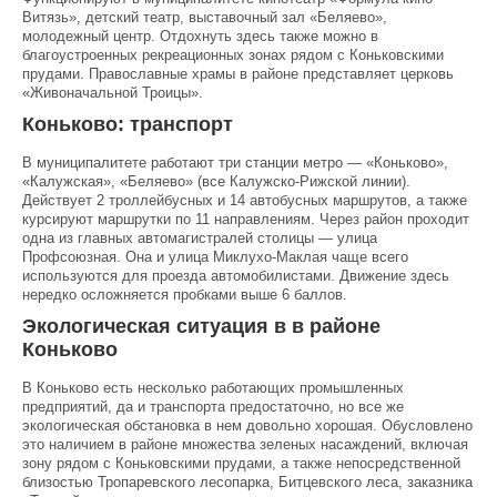
Витязь», детский театр, выставочный зал «Беляево»,
молодежный центр. Отдохнуть здесь также можно в
благоустроенных рекреационных зонах рядом с Коньковскими
прудами. Православные храмы в районе представляет церковь
«Живоначальной Троицы».
Коньково: транспорт
В муниципалитете работают три станции метро — «Коньково»,
«Калужская», «Беляево» (все Калужско-Рижской линии).
Действует 2 троллейбусных и 14 автобусных маршрутов, а также
курсируют маршрутки по 11 направлениям. Через район проходит
одна из главных автомагистралей столицы — улица
Профсоюзная. Она и улица Миклухо-Маклая чаще всего
используются для проезда автомобилистами. Движение здесь
нередко осложняется пробками выше 6 баллов.
Экологическая ситуация в в районе
Коньково
В Коньково есть несколько работающих промышленных
предприятий, да и транспорта предостаточно, но все же
экологическая обстановка в нем довольно хорошая. Обусловлено
это наличием в районе множества зеленых насаждений, включая
зону рядом с Коньковскими прудами, а также непосредственной
близостью Тропаревского лесопарка, Битцевского леса, заказника