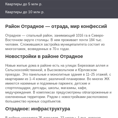
Квартиры до 5 млн р.
Квартиры до 10 млн р.
Район Отрадное — отрада, мир конфессий
Отрадное — спальный район, занимающий 1016 га в Северо-
Восточном округе столицы. В нем проживает почти 184 тыс.
человек. Сложившаяся застройка муниципалитета состоит из
многоэтажек, возведенных в 70-х годах.
Новостройки в районе Отрадное
Новые жилые дома в районе есть на улицах Березовая аллея и
Сельскохозяйственной, в Высоковольтном и Юрловском
проездах. Это панельные и монолитные здания в 11–25 этажей, с
квартирами из 1–4 комнат, различной планировки. Во многих ЖК
имеются наземные и подземные паркинги, детские и
спортплощадки, детсады, школы, магазины, кафе,
медучреждения. В комплексах предусмотрены облагороженные и
озелененные территории. Рядом с новостройками расположено
большинство нужных соцобъектов.
Отрадное: инфраструктура
В районе находится 25 детсадов, 22 школы, 1 вуз, детская