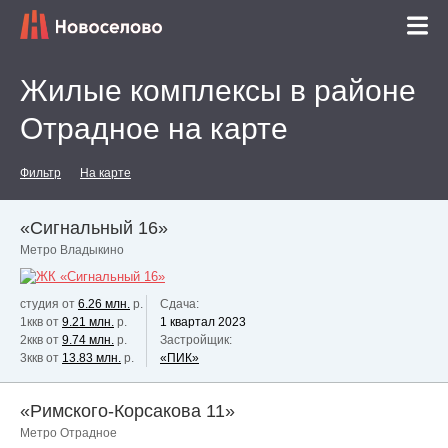
Жилые комплексы в районе
Отрадное на карте
Фильтр
На карте
«Сигнальный 16»
Метро Владыкино
студия от
6.26 млн.
р.
Сдача:
1ккв от
9.21 млн.
р.
1 квартал 2023
2ккв от
9.74 млн.
р.
Застройщик:
3ккв от
13.83 млн.
р.
«ПИК»
«Римского-Корсакова 11»
Метро Отрадное