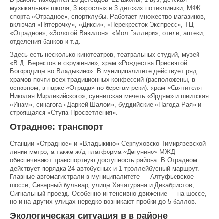
музыкальная школа, 3 взрослых и 3 детских поликлиники, МФК
спорта «Отрадное», спортклубы. Работает множество магазинов,
включая «Пятерочку», «Дикси», «Перекресток-Экспресс», ТЦ
«Отрадное», «Золотой Вавилон», «Мол Гэллери», отели, аптеки,
отделения банков и т.д.
Здесь есть несколько кинотеатров, театральных студий, музей
«В.Д. Берестов и окружение», храм «Рождества Пресвятой
Богородицы во Владыкино». В муниципалитете действует ряд
храмов почти всех традиционных конфессий (расположены, в
основном, в парке «Отрада» по берегам реки): храм «Святителя
Николая Мирликийского», суннитская мечеть «Ярдям» и шиитская
«Инам», синагога «Даркей Шалом», буддийские «Пагода Рая» и
строящаяся «Ступа Просветления».
Отрадное: транспорт
Станции «Отрадное» и «Владыкино» Серпуховско-Тимирязевской
линии метро, а также ж/д платформа «Дегунино» МЖД
обеспечивают транспортную доступность района. В Отрадном
действует порядка 24 автобусных и 1 троллейбусный маршрут.
Главные автомагистрали в муниципалитете — Алтуфьевское
шоссе, Северный бульвар, улицы Хачатуряна и Декабристов,
Сигнальный проезд. Особенно интенсивно движение — на шоссе,
но и на других улицах нередко возникают пробки до 5 баллов.
Экологическая ситуация в в районе