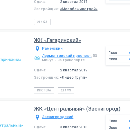
Сдача:
2 квартал 2017
Застройщик:
«Мособлжилстрой»
214 ФЗ
ЖК «Гагаринский»
Раменский
1ккв
Лермонтовский проспект
, 53
2ккв
минуты на транспорте
Сдача:
2 квартал 2019
Застройщик:
«Лидер Групп»
ИПОТЕКА
214 ФЗ
ЖК «Центральный» (Звенигород)
Звенигородский
1ккв
Сдача:
3 квартал 2018
2ккв