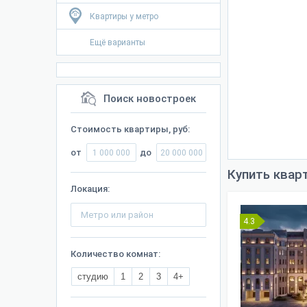
Квартиры у метро
Ещё варианты
Поиск новостроек
Стоимость квартиры, руб:
от
до
Купить квар
Локация:
4.3
Количество комнат:
студию
1
2
3
4+