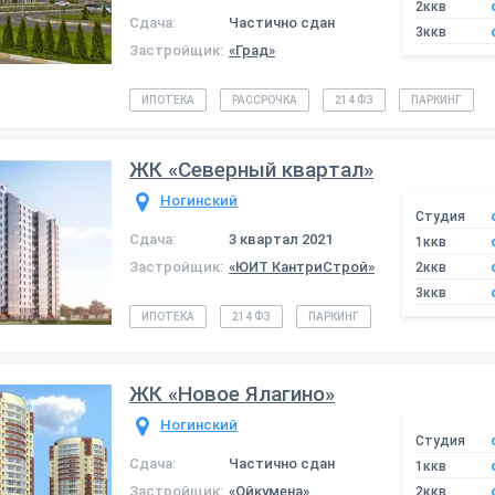
2ккв
Сдача:
Частично сдан
3ккв
Застройщик:
«Град»
ИПОТЕКА
РАССРОЧКА
214 ФЗ
ПАРКИНГ
ЖК «Северный квартал»
Ногинский
Студия
Сдача:
3 квартал 2021
1ккв
Застройщик:
«ЮИТ КантриСтрой»
2ккв
3ккв
ИПОТЕКА
214 ФЗ
ПАРКИНГ
ЖК «Новое Ялагино»
Ногинский
Студия
Сдача:
Частично сдан
1ккв
Застройщик:
«Ойкумена»
2ккв