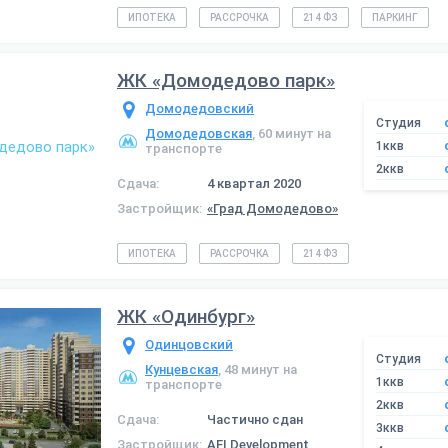
ИПОТЕКА
РАССРОЧКА
214 ФЗ
ПАРКИНГ
ЖК «Домодедово парк»
Домодедовский
Студия
Домодедовская
, 60 минут на
1ккв
транспорте
2ккв
Сдача:
4 квартал 2020
Застройщик:
«Град Домодедово»
ИПОТЕКА
РАССРОЧКА
214 ФЗ
ЖК «Одинбург»
Одинцовский
Студия
Кунцевская
, 48 минут на
1ккв
транспорте
2ккв
Сдача:
Частично сдан
3ккв
Застройщик:
AFI Development