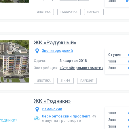
4ккв
о
ИПОТЕКА
РАССРОЧКА
ПАРКИНГ
ЖК «Радужный»
Звенигородский
Студия
Сдача:
3 квартал 2018
1ккв
Застройщик:
«Стройпромавтоматика»
2ккв
ИПОТЕКА
214 ФЗ
ПАРКИНГ
ЖК «Родники»
Раменский
1ккв
Лермонтовский проспект
, 49
2ккв
минут на транспорте
3ккв