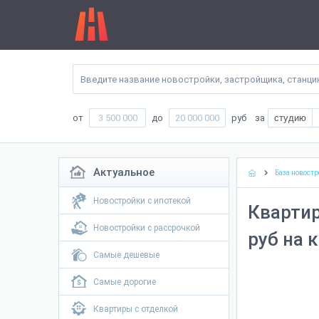
от
до
руб
за
студию
Актуальное
База новостр
Новостройки с ипотекой
Квартир
Новостройки с рассрочкой
руб на 
Самые дешевые
Самые дорогие
Квартиры с отделкой