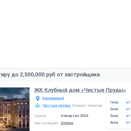
тиру до 2,500,000 руб от застройщика
ЖК Клубный дом «Чистые Пруды»
Басманный
1ккв
от 
Чистые пруды
, 8 минут пешком
2ккв
от 
Сдача:
4 квартал 2024
3ккв
от 
4ккв
от 
Застройщик:
Sminex