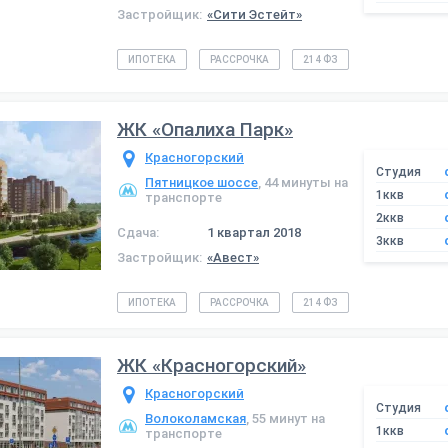
Застройщик:
«Сити Эстейт»
ИПОТЕКА
РАССРОЧКА
214 ФЗ
ЖК «Опалиха Парк»
Красногорский
Студия
Пятницкое шоссе
, 44 минуты на
1ккв
транспорте
2ккв
Сдача:
1 квартал 2018
3ккв
Застройщик:
«Авест»
ИПОТЕКА
РАССРОЧКА
214 ФЗ
ЖК «Красногорский»
Красногорский
Студия
Волоколамская
, 55 минут на
1ккв
транспорте