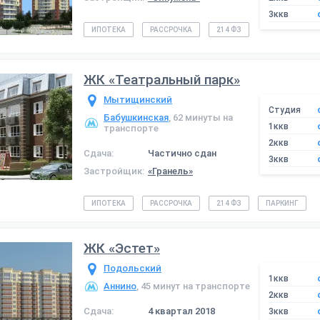
3ккв
ИПОТЕКА
РАССРОЧКА
214 ФЗ
ЖК «Театральный парк»
Мытищинский
Студия
Бабушкинская
, 62 минуты на
1ккв
транспорте
2ккв
Сдача:
Частично сдан
3ккв
Застройщик:
«Гранель»
ИПОТЕКА
РАССРОЧКА
214 ФЗ
ПАРКИНГ
ЖК «Эстет»
Подольский
1ккв
Аннино
, 45 минут на транспорте
2ккв
Сдача:
4 квартал 2018
3ккв