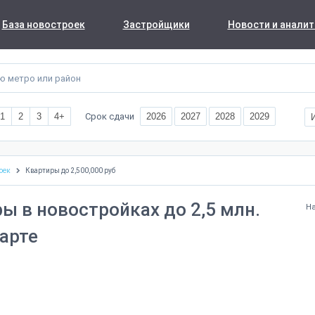
База новостроек
Застройщики
Новости и аналит
Срок сдачи
1
2
3
4+
2026
2027
2028
2029
оек
Квартиры до 2,500,000 руб
ы в новостройках до 2,5 млн.
На
карте