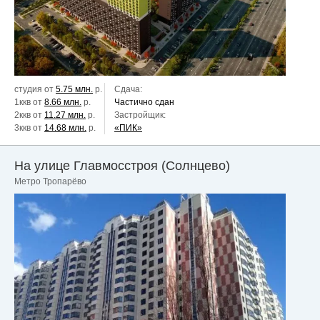
студия от
5.75 млн.
р.
Сдача:
1ккв от
8.66 млн.
р.
Частично сдан
2ккв от
11.27 млн.
р.
Застройщик:
3ккв от
14.68 млн.
р.
«ПИК»
На улице Главмосстроя (Солнцево)
Метро Тропарёво