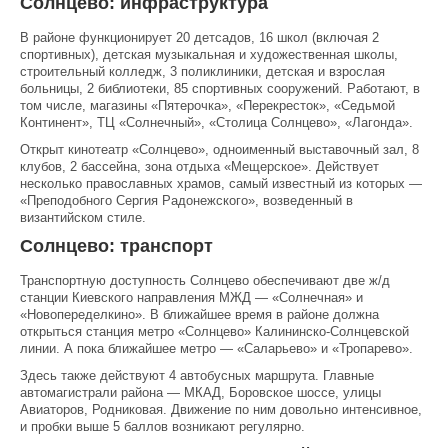
Солнцево: инфраструктура
В районе функционирует 20 детсадов, 16 школ (включая 2
спортивных), детская музыкальная и художественная школы,
строительный колледж, 3 поликлиники, детская и взрослая
больницы, 2 библиотеки, 85 спортивных сооружений. Работают, в
том числе, магазины «Пятерочка», «Перекресток», «Седьмой
Континент», ТЦ «Солнечный», «Столица Солнцево», «Лагонда».
Открыт кинотеатр «Солнцево», одноименный выставочный зал, 8
клубов, 2 бассейна, зона отдыха «Мещерское». Действует
несколько православных храмов, самый известный из которых —
«Преподобного Сергия Радонежского», возведенный в
византийском стиле.
Солнцево: транспорт
Транспортную доступность Солнцево обеспечивают две ж/д
станции Киевского направления МЖД — «Солнечная» и
«Новопеределкино». В ближайшее время в районе должна
открыться станция метро «Солнцево» Калининско-Солнцевской
линии. А пока ближайшее метро — «Саларьево» и «Тропарево».
Здесь также действуют 4 автобусных маршрута. Главные
автомагистрали района — МКАД, Боровское шоссе, улицы
Авиаторов, Родниковая. Движение по ним довольно интенсивное,
и пробки выше 5 баллов возникают регулярно.