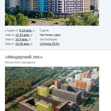
студия от
8.33 млн.
р.
Сдача:
1ккв от
12.33 млн.
р.
Частично сдан
2ккв от
16.9 млн.
р.
Застройщик:
3ккв от
24.06 млн.
р.
«Группа ЛСР»
«Мещерский лес»
Метро Юго-Западная