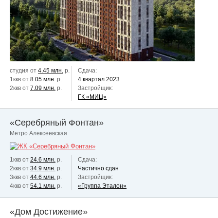
студия от
4.45 млн.
р.
Сдача:
1ккв от
8.05 млн.
р.
4 квартал 2023
2ккв от
7.09 млн.
р.
Застройщик:
ГК «МИЦ»
«Серебряный Фонтан»
Метро Алексеевская
1ккв от
24.6 млн.
р.
Сдача:
2ккв от
34.9 млн.
р.
Частично сдан
3ккв от
44.6 млн.
р.
Застройщик:
4ккв от
54.1 млн.
р.
«Группа Эталон»
«Дом Достижение»