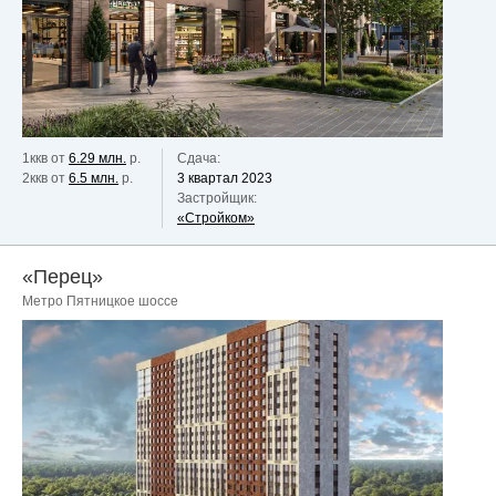
1ккв от
6.29 млн.
р.
Сдача:
2ккв от
6.5 млн.
р.
3 квартал 2023
Застройщик:
«Стройком»
«Перец»
Метро Пятницкое шоссе