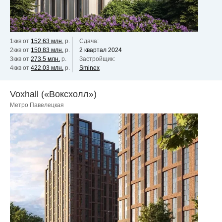
1ккв от
152.63 млн.
р.
Сдача:
2ккв от
150.83 млн.
р.
2 квартал 2024
3ккв от
273.5 млн.
р.
Застройщик:
4ккв от
422.03 млн.
р.
Sminex
Voxhall («Воксхолл»)
Метро Павелецкая