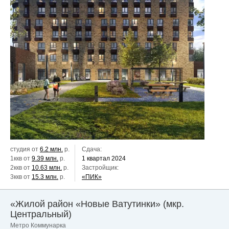
студия от
6.2 млн.
р.
Сдача:
1ккв от
9.39 млн.
р.
1 квартал 2024
2ккв от
10.63 млн.
р.
Застройщик:
3ккв от
15.3 млн.
р.
«ПИК»
«Жилой район «Новые Ватутинки» (мкр.
Центральный)
Метро Коммунарка