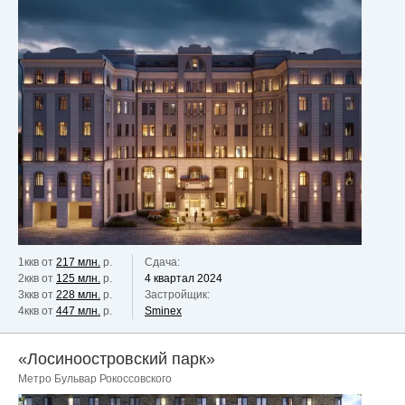
1ккв от
217 млн.
р.
Сдача:
2ккв от
125 млн.
р.
4 квартал 2024
3ккв от
228 млн.
р.
Застройщик:
4ккв от
447 млн.
р.
Sminex
«Лосиноостровский парк»
Метро Бульвар Рокоссовского