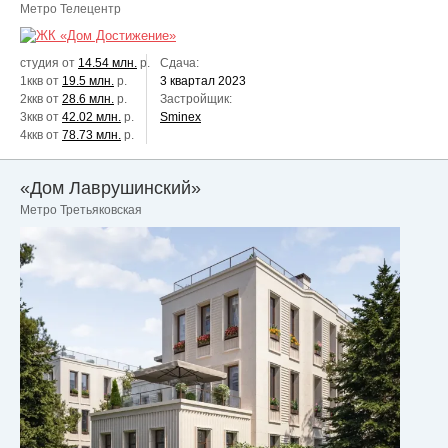
Метро Телецентр
студия от
14.54 млн.
р.
Сдача:
1ккв от
19.5 млн.
р.
3 квартал 2023
2ккв от
28.6 млн.
р.
Застройщик:
3ккв от
42.02 млн.
р.
Sminex
4ккв от
78.73 млн.
р.
«Дом Лаврушинский»
Метро Третьяковская