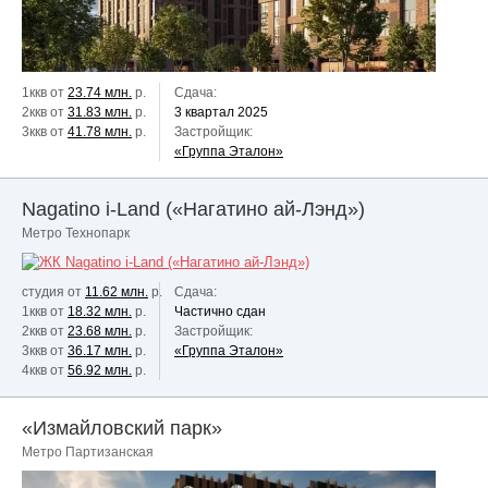
1ккв от
23.74 млн.
р.
Сдача:
2ккв от
31.83 млн.
р.
3 квартал 2025
3ккв от
41.78 млн.
р.
Застройщик:
«Группа Эталон»
Nagatino i-Land («Нагатино ай-Лэнд»)
Метро Технопарк
студия от
11.62 млн.
р.
Сдача:
1ккв от
18.32 млн.
р.
Частично сдан
2ккв от
23.68 млн.
р.
Застройщик:
3ккв от
36.17 млн.
р.
«Группа Эталон»
4ккв от
56.92 млн.
р.
«Измайловский парк»
Метро Партизанская