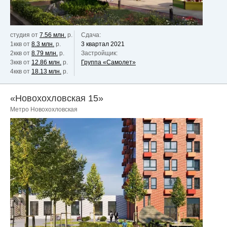
студия от
7.56 млн.
р.
Сдача:
1ккв от
8.3 млн.
р.
3 квартал 2021
2ккв от
8.79 млн.
р.
Застройщик:
3ккв от
12.86 млн.
р.
Группа «Самолет»
4ккв от
18.13 млн.
р.
«Новохохловская 15»
Метро Новохохловская