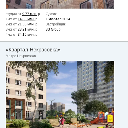
студия от
9.77 млн.
р.
Сдача:
1ккв от
14.83 млн.
р.
1 квартал 2024
2ккв от
21.55 млн.
р.
Застройщик:
3ккв от
23.91 млн.
р.
3S Grouр
4ккв от
34.15 млн.
р.
«Квартал Некрасовка»
Метро Некрасовка