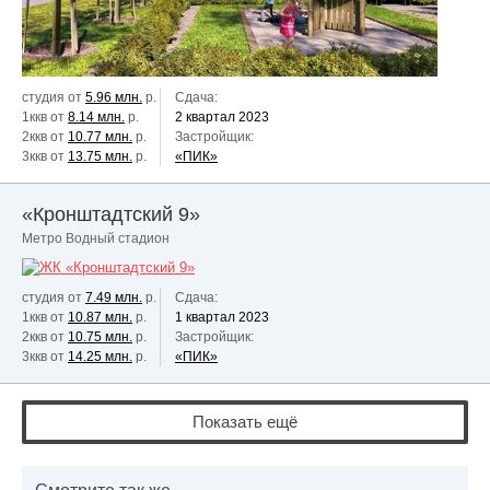
студия от
5.96 млн.
р.
Сдача:
1ккв от
8.14 млн.
р.
2 квартал 2023
2ккв от
10.77 млн.
р.
Застройщик:
3ккв от
13.75 млн.
р.
«ПИК»
«Кронштадтский 9»
Метро Водный стадион
студия от
7.49 млн.
р.
Сдача:
1ккв от
10.87 млн.
р.
1 квартал 2023
2ккв от
10.75 млн.
р.
Застройщик:
3ккв от
14.25 млн.
р.
«ПИК»
Показать ещё