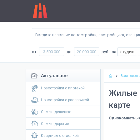
от
до
руб
за
студию
Актуальное
База новост
Новостройки с ипотекой
Жилые 
Новостройки с рассрочкой
карте
Самые дешевые
Однокомнатны
Самые дорогие
Квартиры с отделкой