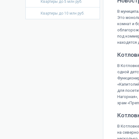
Новост
Квартиры до 5 млн руб.
В муниципа
Квартиры до 10 млн руб.
Это моноли
комнат и б
облагороже
под коммер
находятся 
Котловк
В Котловке
одной детс
Функционир
«Капитолий
для посети
Нагорная»,
храм «Пре
Котловк
В Котловке
на северно
несколько