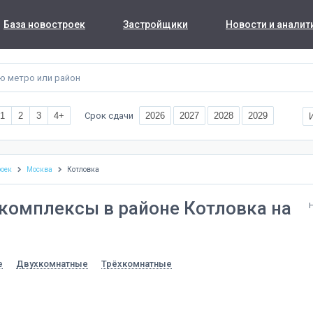
База новостроек
Застройщики
Новости и аналит
Срок сдачи
1
2
3
4+
2026
2027
2028
2029
роек
Москва
Котловка
комплексы в районе Котловка на
е
Двухкомнатные
Трёхкомнатные