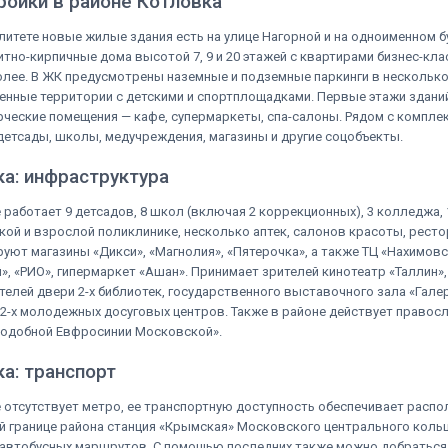
ройки в районе Котловка
литете новые жилые здания есть на улице Нагорной и на одноименном б
тно-кирпичные дома высотой 7, 9 и 20 этажей с квартирами бизнес-кла
олее. В ЖК предусмотрены наземные и подземные паркинги в несколько
нные территории с детскими и спортплощадками. Первые этажи здани
ческие помещения — кафе, супермаркеты, спа-салоны. Рядом с компле
детсады, школы, медучреждения, магазины и другие соцобъекты.
а: инфраструктура
 работает 9 детсадов, 8 школ (включая 2 коррекционных), 3 колледжа, 1
кой и взрослой поликлинике, несколько аптек, салонов красоты, ресто
уют магазины «Дикси», «Магнолия», «Пятерочка», а также ТЦ «Нахимовс
», «РИО», гипермаркет «Ашан». Принимает зрителей кинотеатр «Таллин»
телей двери 2-х библиотек, государственного выставочного зала «Гале
 2-х молодежных досуговых центров. Также в районе действует правос
подобной Евфросинии Московской».
а: транспорт
 отсутствует метро, ее транспортную доступность обеспечивает расп
й границе района станция «Крымская» Московского центрального кольц
 автобусных маршрутов. С помощью последних также можно добраться