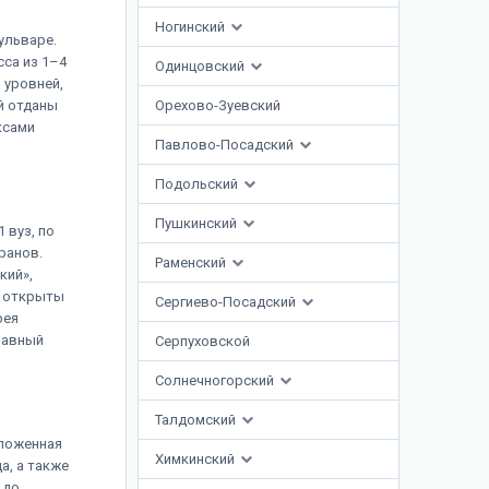
Ногинский
ульваре.
сса из 1–4
Одинцовский
 уровней,
й отданы
Орехово-Зуевский
ксами
Павлово-Посадский
Подольский
Пушкинский
 вуз, по
ранов.
Раменский
кий»,
, открыты
Сергиево-Посадский
рея
лавный
Серпуховской
Солнечногорский
Талдомский
оложенная
Химкинский
а, а также
 до