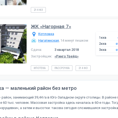
214 ФЗ
ЖК «Нагорная 7»
Котловка
1ккв
Нагатинская
, 14 минут пешком
2ккв
о
Сдача:
3 квартал 2018
3ккв
о
Застройщик:
«Ринго Трейд»
ИПОТЕКА
РАССРОЧКА
214 ФЗ
ка — маленький район без метро
 район, занимающий 39,44 га в Юго-Западном округе столицы. В районе
е 60 тыс. человек. Массовая застройка здесь началась в 60-е годы. Тог
«хрущевки», а затем и высотки: такова сегодня сложившаяся застройка