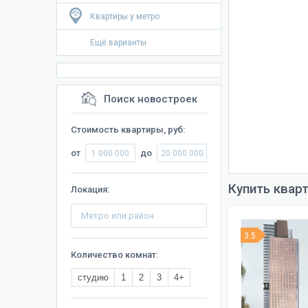
Квартиры у метро
Ещё варианты
Поиск новостроек
Стоимость квартиры, руб:
от
до
Купить квар
Локация:
3.5
Количество комнат:
студию
1
2
3
4+