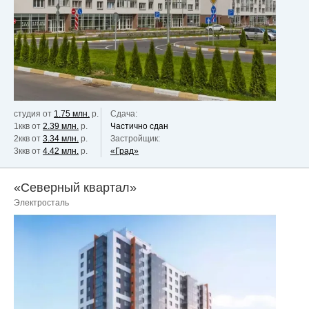
студия от
1.75 млн.
р.
Сдача:
1ккв от
2.39 млн.
р.
Частично сдан
2ккв от
3.34 млн.
р.
Застройщик:
3ккв от
4.42 млн.
р.
«Град»
«Северный квартал»
Электросталь