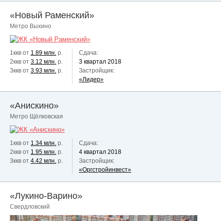
«Новый Раменский»
Метро Выхино
1ккв от
1.89 млн.
р.
Сдача:
2ккв от
3.12 млн.
р.
3 квартал 2018
3ккв от
3.93 млн.
р.
Застройщик:
«Лидер»
«Анискино»
Метро Щёлковская
1ккв от
1.34 млн.
р.
Сдача:
2ккв от
1.95 млн.
р.
4 квартал 2018
3ккв от
4.42 млн.
р.
Застройщик:
«Оргстройинвест»
«Лукино-Варино»
Свердловский