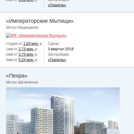
«Гранель»
«Императорские Мытищи»
Метро Медведково
студия от
1.83 млн.
р.
Сдача:
1ккв от
2.73 млн.
р.
3 квартал 2018
2ккв от
3.75 млн.
р.
Застройщик:
3ккв от
5.24 млн.
р.
«Гранель»
«Пехра»
Метро Щёлковская