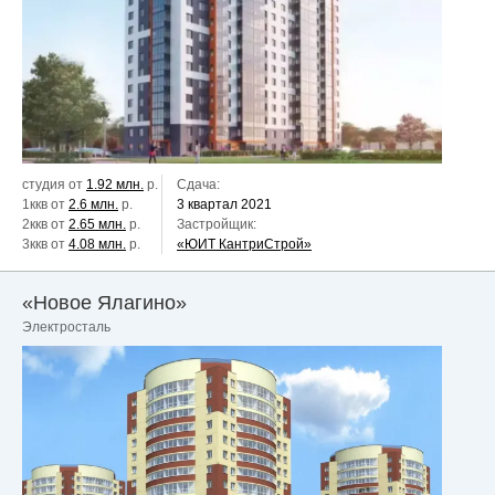
студия от
1.92 млн.
р.
Сдача:
1ккв от
2.6 млн.
р.
3 квартал 2021
2ккв от
2.65 млн.
р.
Застройщик:
3ккв от
4.08 млн.
р.
«ЮИТ КантриСтрой»
«Новое Ялагино»
Электросталь