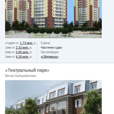
студия от
1.73 млн.
р.
Сдача:
1ккв от
2.33 млн.
р.
Частично сдан
2ккв от
3.06 млн.
р.
Застройщик:
3ккв от
4.28 млн.
р.
«Ойкумена»
«Театральный парк»
Метро Бабушкинская