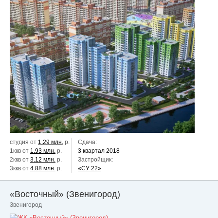
студия от
1.29 млн.
р.
Сдача:
1ккв от
1.93 млн.
р.
3 квартал 2018
2ккв от
3.12 млн.
р.
Застройщик:
3ккв от
4.88 млн.
р.
«СУ 22»
«Восточный» (Звенигород)
Звенигород