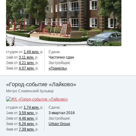
студия от
1.49 млн.
р.
Сдача:
1ккв от
3.11 млн.
р.
Частично сдан
2ккв от
4.21 млн.
р.
Застройщик:
3ккв от
4.07 млн.
р.
«Гранель»
«Город-событие «Лайково»
Метро Славянский бульвар
студия от
1.74 млн.
р.
Сдача:
1ккв от
3.59 млн.
р.
3 квартал 2018
2ккв от
4.46 млн.
р.
Застройщик:
3ккв от
6.26 млн.
р.
Urban Group
4ккв от
7.39 млн.
р.