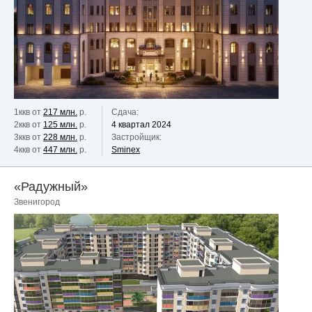
1ккв от
217 млн.
р.
Сдача:
2ккв от
125 млн.
р.
4 квартал 2024
3ккв от
228 млн.
р.
Застройщик:
4ккв от
447 млн.
р.
Sminex
«Радужный»
Звенигород