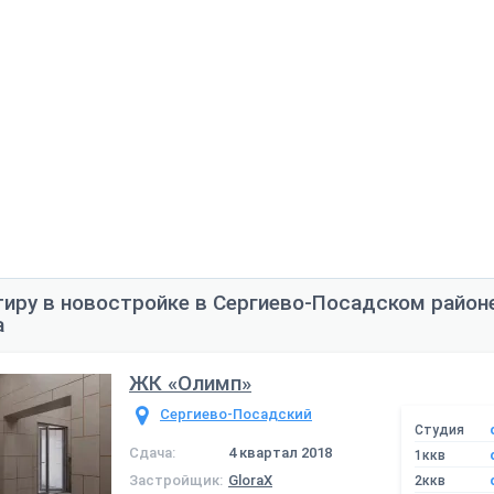
тиру в новостройке в Сергиево-Посадском район
а
ЖК «Олимп»
Сергиево-Посадский
Студия
Сдача:
4 квартал 2018
1ккв
Застройщик:
GloraX
2ккв