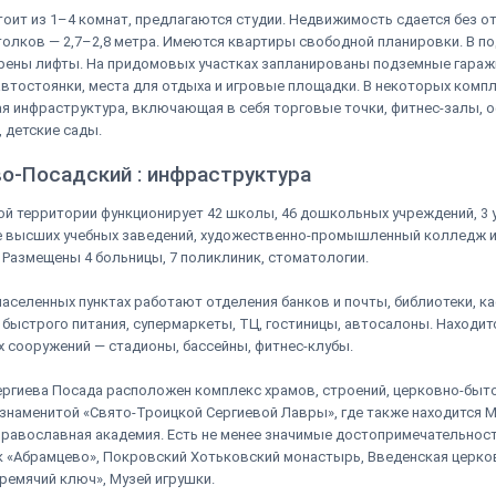
оит из 1–4 комнат, предлагаются студии. Недвижимость сдается без от
олков — 2,7–2,8 метра. Имеются квартиры свободной планировки. В п
рены лифты. На придомовых участках запланированы подземные гараж
втостоянки, места для отдыха и игровые площадки. В некоторых компл
я инфраструктура, включающая в себя торговые точки, фитнес-залы, 
 детские сады.
во-Посадский : инфраструктура
й территории функционирует 42 школы, 46 дошкольных учреждений, 3 
е высших учебных заведений, художественно-промышленный колледж и
 Размещены 4 больницы, 7 поликлиник, стоматологии.
населенных пунктах работают отделения банков и почты, библиотеки, ка
быстрого питания, супермаркеты, ТЦ, гостиницы, автосалоны. Находит
 сооружений — стадионы, бассейны, фитнес-клубы.
ергиева Посада расположен комплекс храмов, строений, церковно-быт
й знаменитой «Свято-Троицкой Сергиевой Лавры», где также находится 
равославная академия. Есть не менее значимые достопримечательност
 «Абрамцево», Покровский Хотьковский монастырь, Введенская церко
ремячий ключ», Музей игрушки.