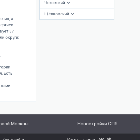
Чеховский
Щёлковский
ния, а
Сергиев
вует 37
и округи:
е
тории
я. Есть
овыми
овой Москвы
Новостройки СПб
Мы в соц. сетях:
Карта сайта