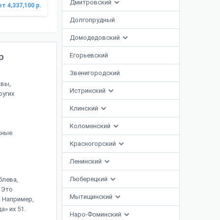
Дмитровский
от 4,337,100 р.
Долгопрудный
Домодедовский
р
Егорьевский
Звенигородский
квы,
Истринский
ругих
Клинский
Коломенский
жные
Красногорский
Ленинский
Люберецкий
блева,
 Это
Мытищинский
. Например,
» их 51.
Наро-Фоминский