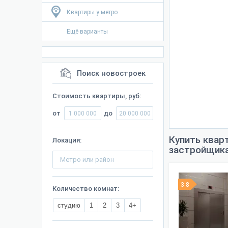
Квартиры у метро
Ещё варианты
Поиск новостроек
Стоимость квартиры, руб:
от
до
Купить квар
Локация:
застройщик
3.8
Количество комнат:
студию
1
2
3
4+