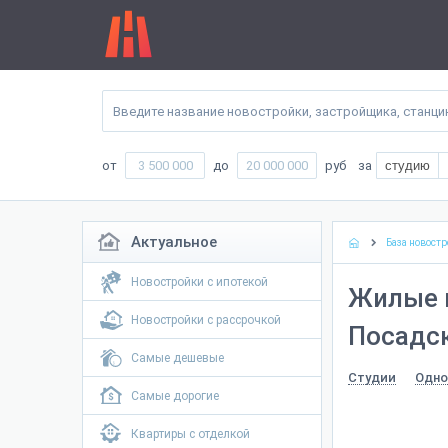
от
до
руб
за
студию
Актуальное
База новостр
Новостройки с ипотекой
Жилые 
Новостройки с рассрочкой
Посадск
Самые дешевые
Студии
Одно
Самые дорогие
Квартиры с отделкой