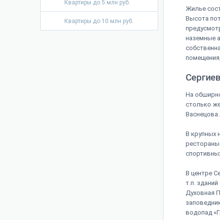
Квартиры до 5 млн руб.
Жилье сост
Высота пот
Квартиры до 10 млн руб.
предусмот
наземные а
собственна
помещения,
Сергие
На обширно
столько ж
Васнецова.
В крупных 
рестораны 
спортивных
В центре С
т.п. здани
Духовная П
заповедник
водопад «Г