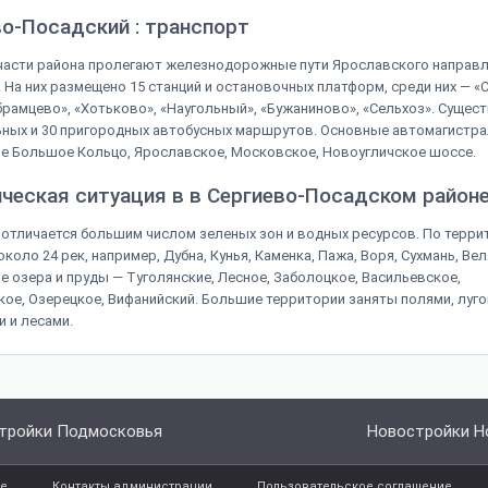
о-Посадский : транспорт
асти района пролегают железнодорожные пути Ярославского направле
 На них размещено 15 станций и остановочных платформ, среди них — «
брамцево», «Хотьково», «Наугольный», «Бужаниново», «Сельхоз». Сущест
ных и 30 пригородных автобусных маршрутов. Основные автомагистрал
е Большое Кольцо, Ярославское, Московское, Новоугличское шоссе.
ческая ситуация в в Сергиево-Посадском район
отличается большим числом зеленых зон и водных ресурсов. По терри
коло 24 рек, например, Дубна, Кунья, Каменка, Пажа, Воря, Сухмань, Вел
 озера и пруды — Туголянские, Лесное, Заболоцкое, Васильевское,
ое, Озерецкое, Вифанийский. Большие территории заняты полями, луг
 и лесами.
тройки Подмосковья
Новостройки Н
те
Контакты администрации
Пользовательское соглашение