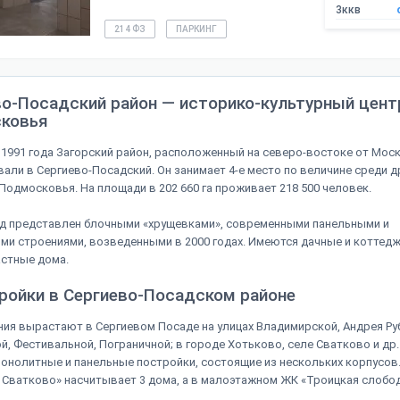
3ккв
214 ФЗ
ПАРКИНГ
во-Посадский район — историко-культурный цент
ковья
 1991 года Загорский район, расположенный на северо-востоке от Мос
али в Сергиево-Посадский. Он занимает 4-е место по величине среди д
Подмосковья. На площади в 202 660 га проживает 218 500 человек.
д представлен блочными «хрущевками», современными панельными и
и строениями, возведенными в 2000 годах. Имеются дачные и коттед
астные дома.
ройки в Сергиево-Посадском районе
ия вырастают в Сергиевом Посаде на улицах Владимирской, Андрея Ру
й, Фестивальной, Пограничной; в городе Хотьково, селе Сватково и др.
онолитные и панельные постройки, состоящие из нескольких корпусов
Сватково» насчитывает 3 дома, а в малоэтажном ЖК «Троицкая слобода