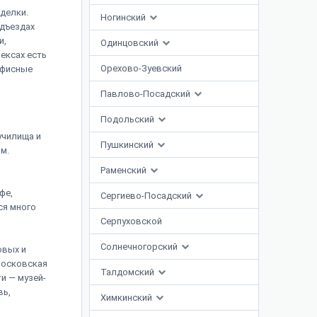
делки.
Ногинский
одъездах
и,
Одинцовский
ексах есть
Орехово-Зуевский
офисные
Павлово-Посадский
Подольский
училища и
Пушкинский
м.
Раменский
фе,
Сергиево-Посадский
ся много
Серпуховской
Солнечногорский
овых и
Московская
Талдомский
и — музей-
вь,
Химкинский