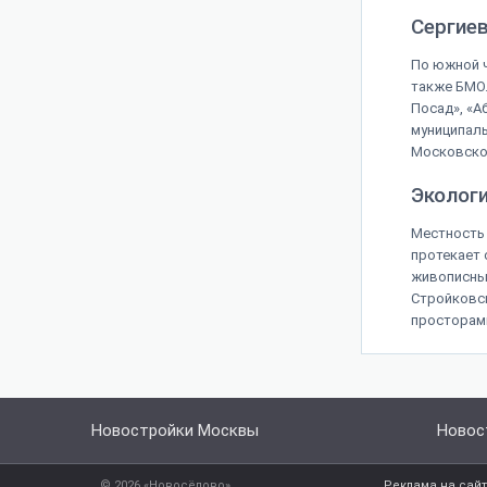
Сергиев
По южной ч
также БМО.
Посад», «А
муниципаль
Московско
Экологи
Местность 
протекает о
живописные
Стройковск
просторами
Новостройки Москвы
Новос
© 2026 «Новосёлово»
Реклама на сай