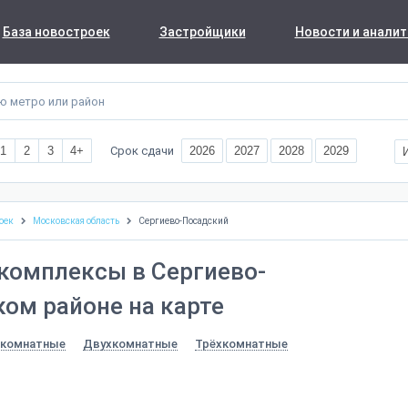
База новостроек
Застройщики
Новости и аналит
Срок сдачи
1
2
3
4+
2026
2027
2028
2029
оек
Московская область
Сергиево-Посадский
комплексы в Сергиево-
ом районе на карте
комнатные
Двухкомнатные
Трёхкомнатные