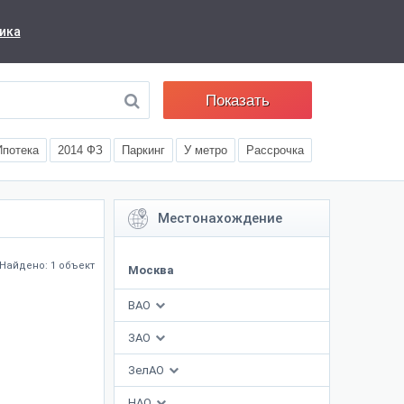
ика
Показать
Ипотека
2014 ФЗ
Паркинг
У метро
Рассрочка
Местонахождение
Найдено: 1 объект
Москва
ВАО
ЗАО
ЗелАО
НАО