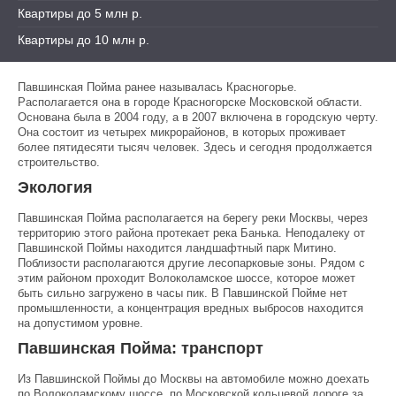
Квартиры до 5 млн р.
Квартиры до 10 млн р.
Павшинская Пойма ранее называлась Красногорье.
Располагается она в городе Красногорске Московской области.
Основана была в 2004 году, а в 2007 включена в городскую черту.
Она состоит из четырех микрорайонов, в которых проживает
более пятидесяти тысяч человек. Здесь и сегодня продолжается
строительство.
Экология
Павшинская Пойма располагается на берегу реки Москвы, через
территорию этого района протекает река Банька. Неподалеку от
Павшинской Поймы находится ландшафтный парк Митино.
Поблизости располагаются другие лесопарковые зоны. Рядом с
этим районом проходит Волоколамское шоссе, которое может
быть сильно загружено в часы пик. В Павшинской Пойме нет
промышленности, а концентрация вредных выбросов находится
на допустимом уровне.
Павшинская Пойма: транспорт
Из Павшинской Поймы до Москвы на автомобиле можно доехать
по Волоколамскому шоссе, по Московской кольцевой дороге за