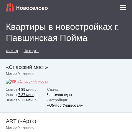
Квартиры в новостройках г.
Павшинская Пойма
Фильтр
На карте
«Спасский мост»
Метро Мякинино
1ккв от
4.89 млн.
р.
Сдача:
2ккв от
7.37 млн.
р.
Частично сдан
3ккв от
9.12 млн.
р.
Застройщик:
«ОблТоргУниверсал»
ART («Арт»)
Метро Мякинино