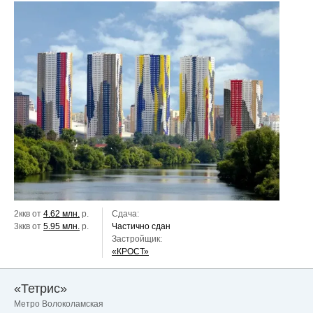
2ккв от
4.62 млн.
р.
Сдача:
3ккв от
5.95 млн.
р.
Частично сдан
Застройщик:
«КРОСТ»
«Тетрис»
Метро Волоколамская