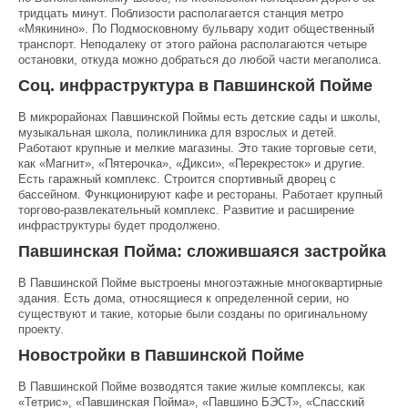
тридцать минут. Поблизости располагается станция метро
«Мякинино». По Подмосковному бульвару ходит общественный
транспорт. Неподалеку от этого района располагаются четыре
остановки, откуда можно добраться до любой части мегаполиса.
Соц. инфраструктура в Павшинской Пойме
В микрорайонах Павшинской Поймы есть детские сады и школы,
музыкальная школа, поликлиника для взрослых и детей.
Работают крупные и мелкие магазины. Это такие торговые сети,
как «Магнит», «Пятерочка», «Дикси», «Перекресток» и другие.
Есть гаражный комплекс. Строится спортивный дворец с
бассейном. Функционируют кафе и рестораны. Работает крупный
торгово-развлекательный комплекс. Развитие и расширение
инфраструктуры будет продолжено.
Павшинская Пойма: сложившаяся застройка
В Павшинской Пойме выстроены многоэтажные многоквартирные
здания. Есть дома, относящиеся к определенной серии, но
существуют и такие, которые были созданы по оригинальному
проекту.
Новостройки в Павшинской Пойме
В Павшинской Пойме возводятся такие жилые комплексы, как
«Тетрис», «Павшинская Пойма», «Павшино БЭСТ», «Спасский