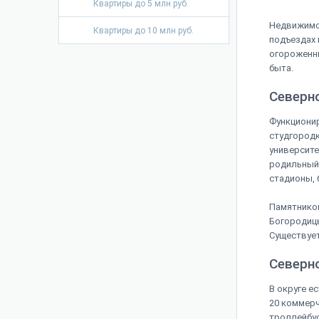
Квартиры до 5 млн руб.
Недвижимос
Квартиры до 10 млн руб.
подъездах 
огороженны
быта.
Северн
Функционир
студгородк
университе
родильный 
стадионы, 
Памятнико
Богородицы
Существует
Северн
В округе е
20 коммерч
троллейбус