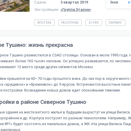
Сдача:
3 квартал 2019
3ккв
о
Застройщик:
«Группа Эталон»
ИПОТЕКА
РАССРОЧКА
214 ФЗ
ПАРКИНГ
е Тушино: жизнь прекрасна
рное Тушино разместился в СЗАО столицы. Основан в июле 1995 года. 
роживает более 165 тысяч человек. Он успешно развивается, по численн
занимает 12 место среди других сегментов Москвы.
йки пришелся на 60–70 годы прошлого века. До сих пор в округе много
х «хрущевок» и «брежневок» до 9 ярусов. Встречаются высотные пане
 постройки. Возведение новых домов идет спокойными темпами.
ройки в районе Северное Тушино
е здания на месте ветхого жилья в будущем вырастут на улице Вилиса 
рорайоне и др. Корпуса построят по разным технологиям. Например, Ж
е №1» будет состоять из панельных домов, а ЖК «На улице Вилиса Лаци
-кирпичных.