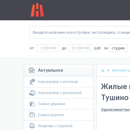
от
до
руб
за
студию
Актуальное
База новостр
Новостройки с ипотекой
Жилые 
Новостройки с рассрочкой
Тушино 
Самые дешевые
Однокомнатны
Самые дорогие
Квартиры с отделкой