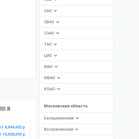
САО
СВАО
СЗАО
ТАО
ЦАО
ЮАО
ЮВАО
ЮЗАО
Московская область
ер в
Балашихинский
от 6,994,602 р.
Воскресенский
т 10,028,655 р.