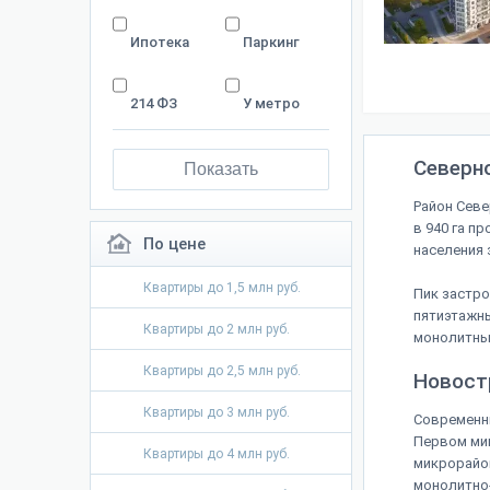
Ипотека
Паркинг
214 ФЗ
У метро
Северно
Показать
Район Севе
в 940 га п
По цене
населения 
Квартиры до 1,5 млн руб.
Пик застро
пятиэтажны
Квартиры до 2 млн руб.
монолитные
Квартиры до 2,5 млн руб.
Новост
Квартиры до 3 млн руб.
Современны
Первом мик
Квартиры до 4 млн руб.
микрорайон
монолитно