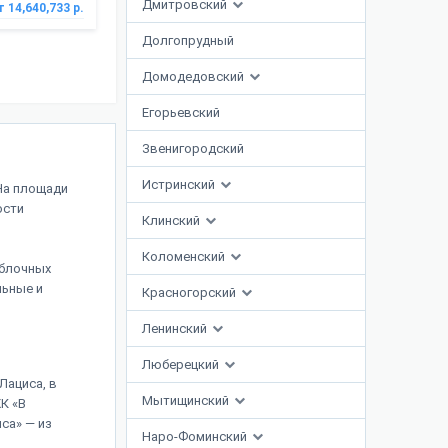
Дмитровский
т 14,640,733 р.
Долгопрудный
Домодедовский
Егорьевский
Звенигородский
Истринский
На площади
ости
Клинский
Коломенский
 блочных
льные и
Красногорский
Ленинский
Люберецкий
Лациса, в
Мытищинский
К «В
са» — из
Наро-Фоминский