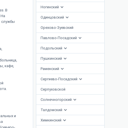
Ногинский
з. В
 На
Одинцовский
я службы
Орехово-Зуевский
Павлово-Посадский
Подольский
а,
Пушкинский
больница,
ы, кафе,
Раменский
Сергиево-Посадский
ой
ота.
Серпуховской
Солнечногорский
Талдомский
пальных и
Химкинский
ва
(северо-