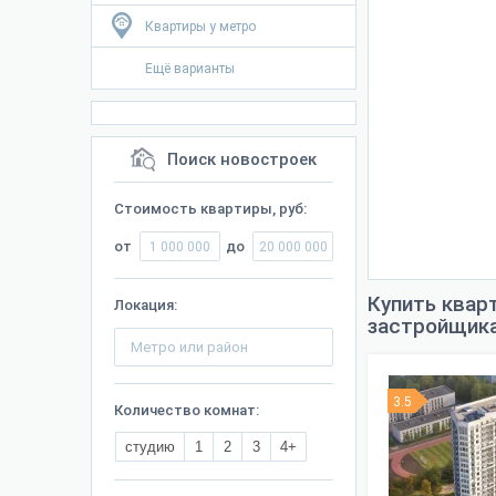
Квартиры у метро
Ещё варианты
Поиск новостроек
Стоимость квартиры, руб:
от
до
Купить квар
Локация:
застройщик
3.5
Количество комнат:
студию
1
2
3
4+