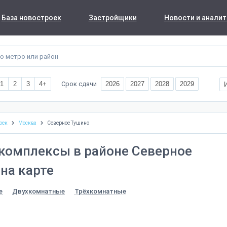
База новостроек
Застройщики
Новости и аналит
Срок сдачи
1
2
3
4+
2026
2027
2028
2029
оек
Москва
Северное Тушино
комплексы в районе Северное
на карте
е
Двухкомнатные
Трёхкомнатные