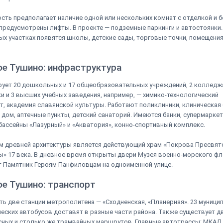
ть предполагает наличие одной или нескольких комнат с отделкой и бе
предусмотрены лифты. В проекте — подземные паркинги и автостоянки.
х участках появятся школы, детские сады, торговые точки, помещени
ое Тушино: инфраструктура
ует 20 дошкольных и 17 общеобразовательных учреждений, 2 колледж
и и 3 высших учебных заведения, например, — химико-технологический
т, академия славянской культуры. Работают поликлиники, клиническая 
дом, аптечные пункты, детский санаторий. Имеются банки, супермаркет
бассейны «Лазурный» и «Акватория», конно-спортивный комплекс.
м древней архитектуры является действующий храм «Покрова Пресвят
» 17 века. В дневное время открыты двери Музея военно-морского фл
 Памятник Героям Панфиловцам на одноименной улице.
ое Тушино: транспорт
сть две станции метрополитена — «Сходненская, «Планерная». 23 муници
еских автобусов доставят в разные части района. Также существует д
ных и столько же трамвайных маршрутов. Главные автотрассы: МКАД 