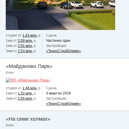
студия от
1.63 млн.
р.
Сдача:
1ккв от
2.09 млн.
р.
Частично сдан
2ккв от
2.91 млн.
р.
Застройщик:
3ккв от
2.53 млн.
р.
«ТехноСтройОлимп»
«Майданово Парк»
Клин
студия от
1.48 млн.
р.
Сдача:
1ккв от
1.52 млн.
р.
3 квартал 2018
2ккв от
2.85 млн.
р.
Застройщик:
«ТехноСтройОлимп»
«На семи холмах»
Клин