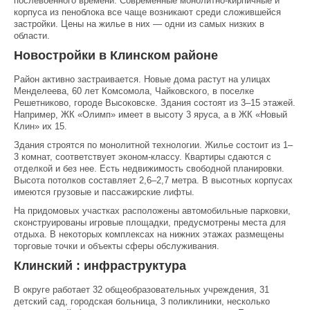
послевоенного времени. Современные монолитно-кирпичные и
корпуса из пеноблока все чаще возникают среди сложившейся
застройки. Цены на жилье в них — одни из самых низких в
области.
Новостройки в Клинском районе
Район активно застраивается. Новые дома растут на улицах
Менделеева, 60 лет Комсомола, Чайковского, в поселке
Решетниково, городе Высоковске. Здания состоят из 3–15 этажей.
Например, ЖК «Олимп» имеет в высоту 3 яруса, а в ЖК «Новый
Клин» их 15.
Здания строятся по монолитной технологии. Жилье состоит из 1–
3 комнат, соответствует эконом-классу. Квартиры сдаются с
отделкой и без нее. Есть недвижимость свободной планировки.
Высота потолков составляет 2,6–2,7 метра. В высотных корпусах
имеются грузовые и пассажирские лифты.
На придомовых участках расположены автомобильные парковки,
сконструированы игровые площадки, предусмотрены места для
отдыха. В некоторых комплексах на нижних этажах размещены
торговые точки и объекты сферы обслуживания.
Клинский : инфраструктура
В округе работает 32 общеобразовательных учреждения, 31
детский сад, городская больница, 3 поликлиники, несколько