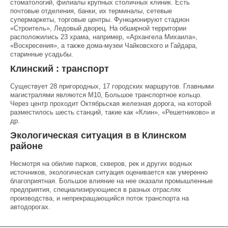
стоматологий, филиалы крупных столичных клиник. Есть
почтовые отделения, банки, их терминалы, сетевые
супермаркеты, торговые центры. Функционируют стадион
«Строитель», Ледовый дворец. На обширной территории
расположились 23 храма, например, «Архангела Михаила»,
«Воскресения», а также дома-музеи Чайковского и Гайдара,
старинные усадьбы.
Клинский : транспорт
Существует 28 пригородных, 17 городских маршрутов. Главными
магистралями являются М10, Большое транспортное кольцо.
Через центр проходит Октябрьская железная дорога, на которой
разместилось шесть станций, такие как «Клин», «Решетниково» и
др.
Экологическая ситуация в в Клинском
районе
Несмотря на обилие парков, скверов, рек и других водных
источников, экологическая ситуация оценивается как умеренно
благоприятная. Большое влияние на нее оказали промышленные
предприятия, специализирующиеся в разных отраслях
производства, и непрекращающийся поток транспорта на
автодорогах.