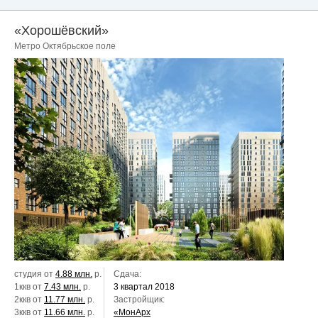
«Хорошёвский»
Метро Октябрьское поле
студия от
4.88 млн.
р.
Сдача:
1ккв от
7.43 млн.
р.
3 квартал 2018
2ккв от
11.77 млн.
р.
Застройщик:
3ккв от
11.66 млн.
р.
«МонАрх