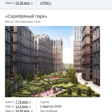
4ккв от
23.36 млн.
р.
«ГРАС»
«Серебряный парк»
Метро Октябрьское поле
1ккв от
7.76 млн.
р.
Сдача:
2ккв от
13.4 млн.
р.
1 квартал 2020
3ккв от
16.89 млн.
р.
Застройщик: