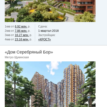
1ккв от
6.92 млн.
р.
Сдача:
2ккв от
7.86 млн.
р.
1 квартал 2018
3ккв от
16.27 млн.
р.
Застройщик:
4ккв от
23.16 млн.
р.
«КРОСТ»
«Дом Серебряный Бор»
Метро Щукинская