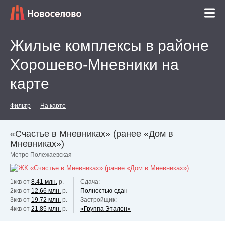
Жилые комплексы в районе
Хорошево-Мневники на
карте
Фильтр
На карте
«Счастье в Мневниках» (ранее «Дом в
Мневниках»)
Метро Полежаевская
1ккв от
8.41 млн.
р.
Сдача:
2ккв от
12.66 млн.
р.
Полностью сдан
3ккв от
19.72 млн.
р.
Застройщик:
4ккв от
21.85 млн.
р.
«Группа Эталон»