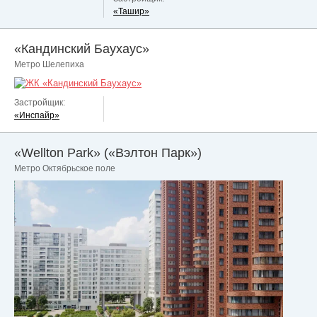
«Ташир»
«Кандинский Баухаус»
Метро Шелепиха
Застройщик:
«Инспайр»
«Wellton Park» («Вэлтон Парк»)
Метро Октябрьское поле