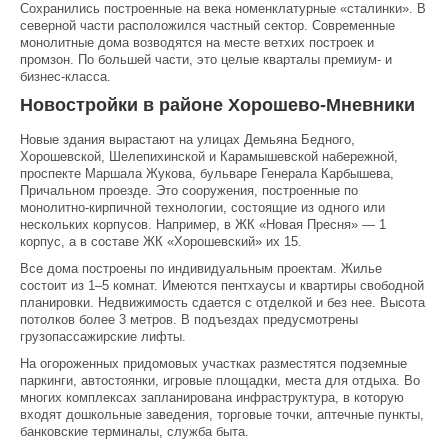
Сохранились построенные на века номенклатурные «сталинки». В
северной части расположился частный сектор. Современные
монолитные дома возводятся на месте ветхих построек и
промзон. По большей части, это целые кварталы премиум- и
бизнес-класса.
Новостройки в районе Хорошево-Мневники
Новые здания вырастают на улицах Демьяна Бедного,
Хорошевской, Шелепихинской и Карамышевской набережной,
проспекте Маршала Жукова, бульваре Генерала Карбышева,
Причальном проезде. Это сооружения, построенные по
монолитно-кирпичной технологии, состоящие из одного или
нескольких корпусов. Например, в ЖК «Новая Пресня» — 1
корпус, а в составе ЖК «Хорошевский» их 15.
Все дома построены по индивидуальным проектам. Жилье
состоит из 1–5 комнат. Имеются пентхаусы и квартиры свободной
планировки. Недвижимость сдается с отделкой и без нее. Высота
потолков более 3 метров. В подъездах предусмотрены
грузопассажирские лифты.
На огороженных придомовых участках разместятся подземные
паркинги, автостоянки, игровые площадки, места для отдыха. Во
многих комплексах запланирована инфраструктура, в которую
входят дошкольные заведения, торговые точки, аптечные пункты,
банковские терминалы, служба быта.