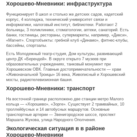
Хорошево-Мневники: инфраструктура
Функционирует 8 школ и столько же детских садов, кадетский
корпус, 4 колледжа, технический университет связи и
информатики, налоговый институт, библиотеки. Работают 2
больницы, 3 поликлиники, стоматологии, аптеки, санаторий. Есть
банки, гостиницы, рестораны, супермаркеты, например, «Дикси»,
«Магнит». Спортобъекты: гребной клуб «Динамо», фитнес-клубы,
бассейны, спортзалы.
Есть Молодежный театр-студия, Дом культуры, развивающий
центр ДК «Берендей». В округе открыто 7 музеев при
образовательных учреждениях, танковый монумент при
Хорошевском ОВК. Главные достопримечательности — храм
«Живоначальной Троицы» 16 века, Живописный и Хорошевский
мосты, радиотелевизионная башня.
Хорошево-Мневники: транспорт
На восточной границе расположено две станции метро Малого
кольца — «Хорошево», «Зорге». Существует 2 трамвайных, 10
троллейбусных и 14 автобусных маршрутов. Основные
транспортные артерии — Звенигородское шоссе, проспект
Маршала Жукова, улица Народного Ополчения.
Экологическая ситуация в в районе
Хорошево-Мневники