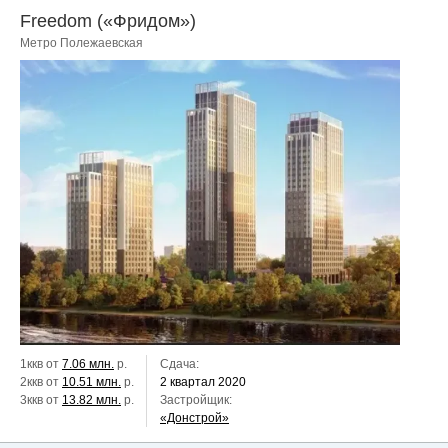
Freedom («Фридом»)
Метро Полежаевская
1ккв от
7.06 млн.
р.
Сдача:
2ккв от
10.51 млн.
р.
2 квартал 2020
3ккв от
13.82 млн.
р.
Застройщик:
«Донстрой»