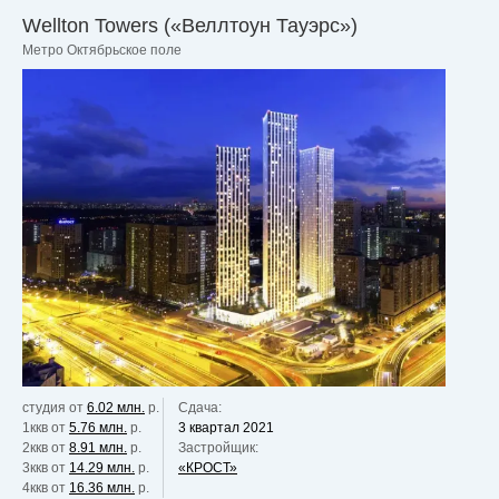
Wellton Towers («Веллтоун Тауэрс»)
Метро Октябрьское поле
студия от
6.02 млн.
р.
Сдача:
1ккв от
5.76 млн.
р.
3 квартал 2021
2ккв от
8.91 млн.
р.
Застройщик:
3ккв от
14.29 млн.
р.
«КРОСТ»
4ккв от
16.36 млн.
р.