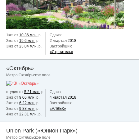
1ккв от
10.36 млн.
р.
Сдача:
2ккв от
19.6 млн.
р.
2 квартал 2018
3ккв от
23.04 млн.
р.
Застройщик:
«Строитель»
«Октябрь»
Метро Октябрьское поле
студия от
5.21 млн.
р.
Сдача:
1ккв от
9.06 млн.
р.
4 квартал 2018
2ккв от
6.22 млн.
р.
Застройщик:
3ккв от
9.88 млн.
р.
«АЛВЕК»
4ккв от
22.31 млн.
р.
Union Park («Юнион Парк»)
Метро Октябрьское поле