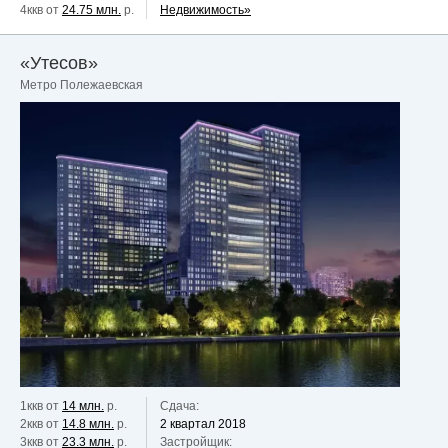
4ккв от
24.75 млн.
р.
Недвижимость»
«Утесов»
Метро Полежаевская
1ккв от
14 млн.
р.
Сдача:
2ккв от
14.8 млн.
р.
2 квартал 2018
3ккв от
23.3 млн.
р.
Застройщик: