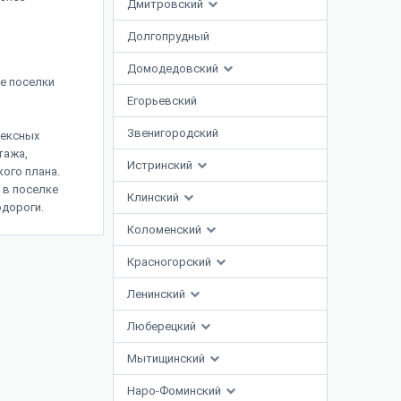
Дмитровский
Долгопрудный
Домодедовский
е поселки
Егорьевский
Звенигородский
лексных
тажа,
Истринский
ого плана.
 в поселке
Клинский
одороги.
Коломенский
Красногорский
Ленинский
Люберецкий
Мытищинский
Наро-Фоминский