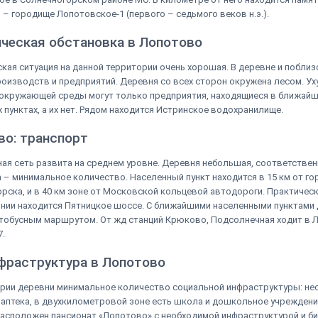
 – городище Лопотовское-1 (первого – седьмого веков н.э.).
ическая обстановка в Лопотово
кая ситуация на данной территории очень хорошая. В деревне и поблиз
оизводств и предприятий. Деревня со всех сторон окружена лесом. У
окружающей среды могут только предприятия, находящиеся в ближайш
 пунктах, а их нет. Рядом находится Истринское водохранилище.
во: транспорт
ая сеть развита на среднем уровне. Деревня небольшая, соответствен
 – минимальное количество. Населенный пункт находится в 15 км от го
рска, и в 40 км зоне от Московской кольцевой автодороги. Практическ
нии находится Пятницкое шоссе. С ближайшими населенными пунктами
тобусным маршрутом. От жд станций Крюково, Подсолнечная ходит в 
7.
нфраструктура в Лопотово
рии деревни минимальное количество социальной инфраструктуры: не
 аптека, в двухкилометровой зоне есть школа и дошкольное учреждени
асположен пансионат «Лопотово» с необходимой инфраструктурой и би