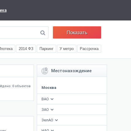
ика
Показать
Ипотека
2014 ФЗ
Паркинг
У метро
Рассрочка
Местонахождение
йдено: 0 объектов
Москва
ВАО
ЗАО
ЗелАО
НАО
тник