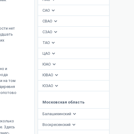
САО
СВАО
ости нет
СЗАО
худшать
их
ТАО
ЦАО
ЮАО
но и
рода
ЮВАО
и на том
ЮЗАО
 деревня
Лопотово
Московская область
Балашихинский
сколько
Воскресенский
е. Здесь
знес-