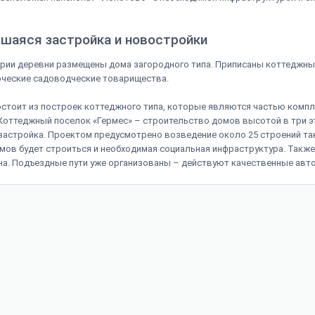
шаяся застройка и новостройки
рии деревни размещены дома загородного типа. Приписаны коттеджны
рческие садоводческие товарищества.
стоит из построек коттеджного типа, которые являются частью комп
Коттеджный поселок «Гермес» – строительство домов высотой в три э
застройка. Проектом предусмотрено возведение около 25 строений так
ов будет строиться и необходимая социальная инфраструктура. Также
на. Подъездные пути уже организованы – действуют качественные авт