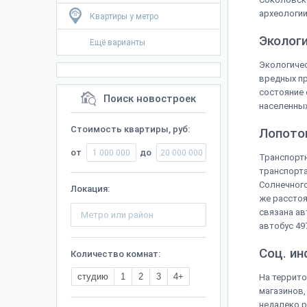
археологии
Квартиры у метро
Эколог
Ещё варианты
Экологичес
вредных пр
состояние 
Поиск новостроек
населенных
Стоимость квартиры, руб:
Лопото
от
до
Транспортн
транспорта
Солнечного
Локация:
же расстоя
связана ав
автобус 49
Соц. и
Количество комнат:
студию
1
2
3
4+
На террито
магазинов,
недалеко р