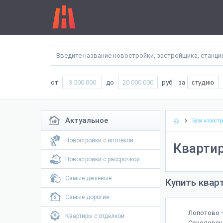
от
до
руб
за
студию
Актуальное
База новостр
Новостройки с ипотекой
Квартир
Новостройки с рассрочкой
Самые дешевые
Купить квар
Самые дорогие
Лопотово –
Квартиры с отделкой
Соколовско