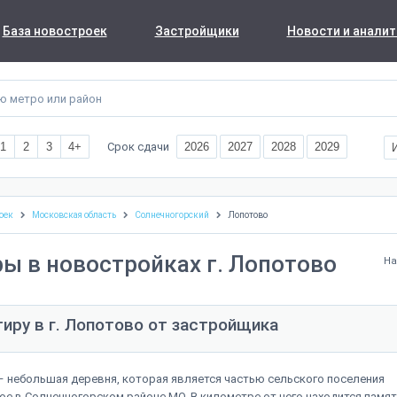
База новостроек
Застройщики
Новости и аналит
Срок сдачи
1
2
3
4+
2026
2027
2028
2029
оек
Московская область
Солнечногорский
Лопотово
ы в новостройках г. Лопотово
На
тиру в г. Лопотово от застройщика
 небольшая деревня, которая является частью сельского поселения
е в Солнечногорском районе МО. В километре от него находится памя