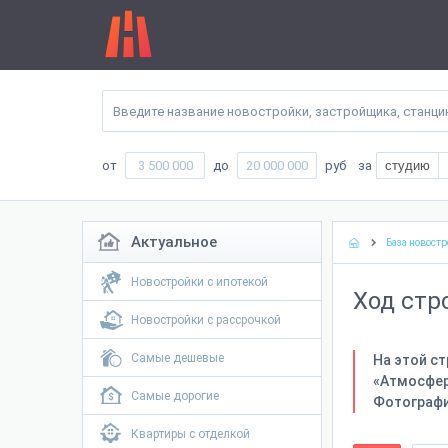
от
до
руб
за
студию
Актуальное
База новостр
Новостройки с ипотекой
Ход стр
Новостройки с рассрочкой
Самые дешевые
На этой с
«Атмосфер
Самые дорогие
Фотографи
Квартиры с отделкой