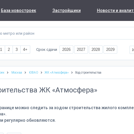
База новостроек
Застройщики
Новости и аналит
Срок сдачи
1
2
3
4+
2026
2027
2028
2029
оек
Москва
ЮВАО
ЖК «Атмосфера»
Ход строительства
оительства ЖК «Атмосфера»
транице можно следить за ходом строительства жилого компле
а».
и регулярно обновляются.