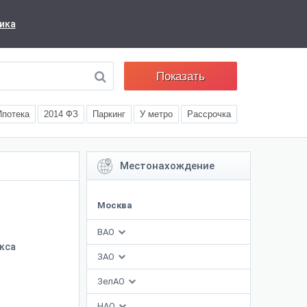
ика
Показать
Ипотека
2014 ФЗ
Паркинг
У метро
Рассрочка
Местонахождение
Москва
ВАО
кса
ЗАО
ЗелАО
НАО