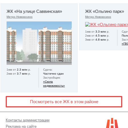
ЖК «На улице Саввинская»
ЖК «Ольгино парк»
Метро Новокосино
Метро Новокосино
1ккв от
3.3 млн
р.
Сдач
2ккв от
4.5 млн
р.
Пол
3ккв от
4.8 млн
р.
Зас
«ГВ
1ккв от
2.3 млн
р.
Сдача:
2ккв от
3.7 млн
р.
Частично сдан
Застройщик:
«Скопа
недвижимость»
Посмотреть все ЖК в этом районе
Контакты администрации
Реклама на сайте