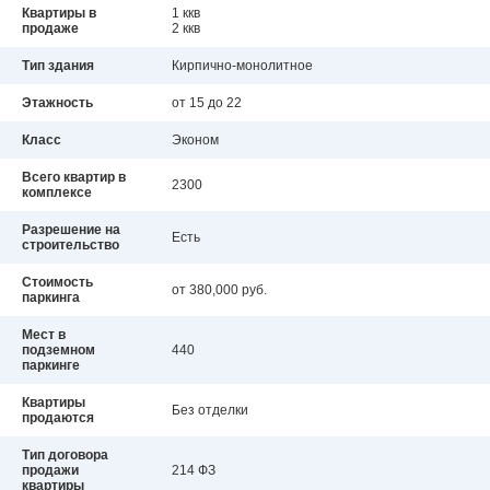
Квартиры в
1 ккв
продаже
2 ккв
Тип здания
Кирпично-монолитное
Этажность
от 15 до 22
Класс
Эконом
Всего квартир в
2300
комплексе
Разрешение на
Есть
строительство
Стоимость
от 380,000 руб.
паркинга
Мест в
подземном
440
паркинге
Квартиры
Без отделки
продаются
Тип договора
продажи
214 ФЗ
квартиры