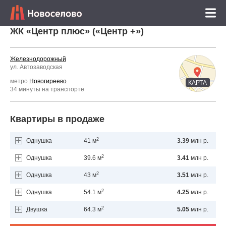
ЖК «Центр плюс» («Центр +»)
Железнодорожный
ул. Автозаводская
метро
Новогиреево
КАРТА
34 минуты на транспорте
Квартиры в продаже
2
Однушка
41 м
3.39
млн р.
2
Однушка
39.6 м
3.41
млн р.
2
Однушка
43 м
3.51
млн р.
2
Однушка
54.1 м
4.25
млн р.
2
Двушка
64.3 м
5.05
млн р.