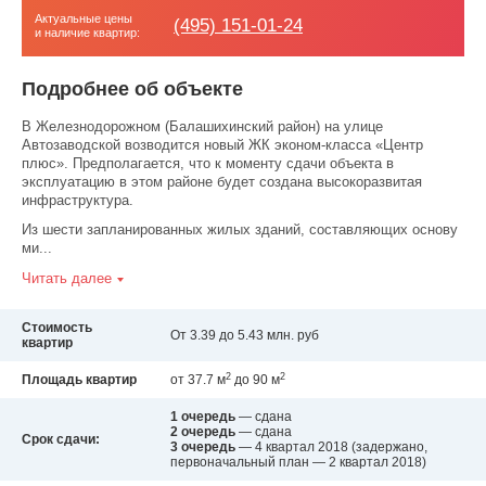
Актуальные цены
(495) 151-01-24
и наличие квартир:
Подробнее об объекте
В Железнодорожном (Балашихинский район) на улице
Автозаводской возводится новый ЖК эконом-класса «Центр
плюс». Предполагается, что к моменту сдачи объекта в
эксплуатацию в этом районе будет создана высокоразвитая
инфраструктура.
Из шести запланированных жилых зданий, составляющих основу
ми...
Читать далее
Стоимость
От 3.39 до 5.43 млн. руб
квартир
2
2
Площадь квартир
от 37.7 м
до 90 м
1 очередь
— сдана
2 очередь
— сдана
Срок сдачи:
3 очередь
— 4 квартал 2018
(задержано,
первоначальный план — 2 квартал 2018)