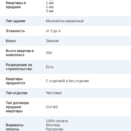
Квартиры в
1 ккв
продаже
2 ккв
3 ккв
Тип здания
Монолитно-каркасный
Этажность
от 3 до 4
Класс
Эконом
Всего квартир в
504
комплексе
Разрешение на
Есть
строительство
Квартиры
С отделкой и без отделки
продаются
Тип отделки
Чистовая
Тип договора
продажи
214 ФЗ
квартиры
100% оплата
Варианты
Ипотека
оплаты
Рассрочка