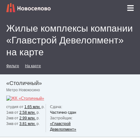
Жилые комплексы компании
«Главстрой Девелопмент»
на карте
Фильтр
На карте
«Столичный»
Метро Новокосино
студия от
1.65 млн.
р.
Сдача:
1ккв от
2.58 млн.
р.
Частично сдан
2ккв от
2.99 млн.
р.
Застройщик:
3ккв от
3.81 млн.
р.
«Главстрой
Девелопмент»