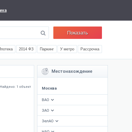
ика
Показать
Ипотека
2014 ФЗ
Паркинг
У метро
Рассрочка
Местонахождение
Найдено: 1 объект
Москва
ВАО
ЗАО
ЗелАО
НАО