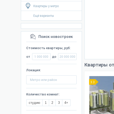
Квартиры у метро
Ещё варианты
Поиск новостроек
Стоимость квартиры, руб:
от
до
Квартиры от
Локация:
3.3
Количество комнат:
студию
1
2
3
4+