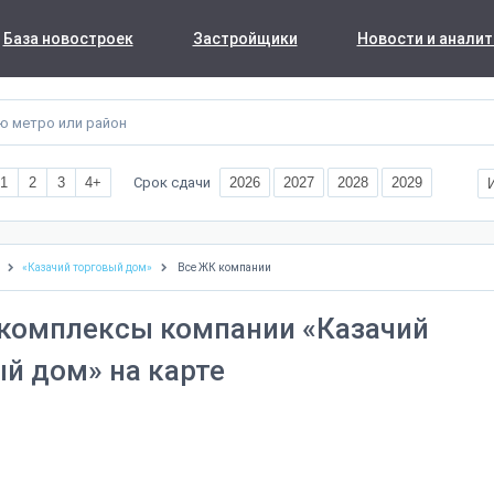
База новостроек
Застройщики
Новости и аналит
Срок сдачи
1
2
3
4+
2026
2027
2028
2029
«Казачий торговый дом»
Все ЖК компании
комплексы компании «Казачий
й дом» на карте