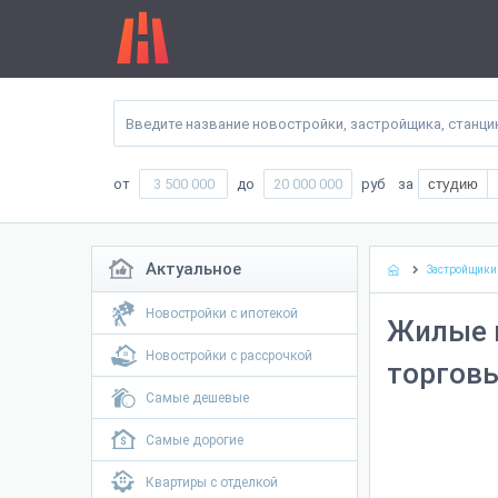
от
до
руб
за
студию
Актуальное
Застройщики
Новостройки с ипотекой
Жилые 
Новостройки с рассрочкой
торговы
Самые дешевые
Самые дорогие
Квартиры с отделкой