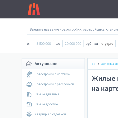
от
до
руб
за
студию
Актуальное
Застройщики
Новостройки с ипотекой
Жилые 
Новостройки с рассрочкой
на карт
Самые дешевые
Самые дорогие
Квартиры с отделкой