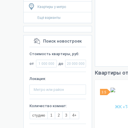
Квартиры у метро
Ещё варианты
Поиск новостроек
Стоимость квартиры, руб:
от
до
Квартиры от
Локация:
3.5
Количество комнат:
студию
1
2
3
4+