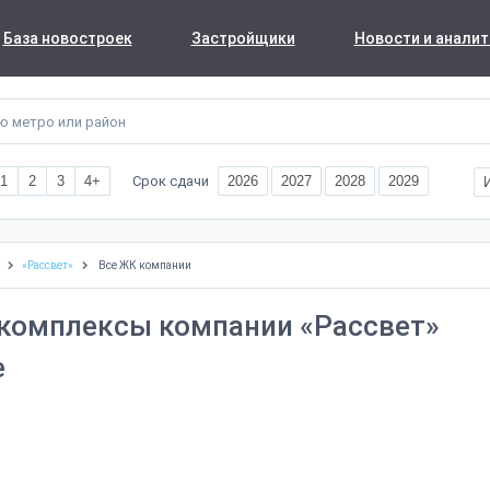
База новостроек
Застройщики
Новости и аналит
Срок сдачи
1
2
3
4+
2026
2027
2028
2029
«Рассвет»
Все ЖК компании
комплексы компании «Рассвет»
е