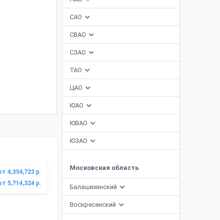
САО
СВАО
СЗАО
ТАО
ЦАО
ЮАО
ЮВАО
ЮЗАО
Московская область
от 4,354,723 р.
от 5,714,324 р.
Балашихинский
Воскресенский