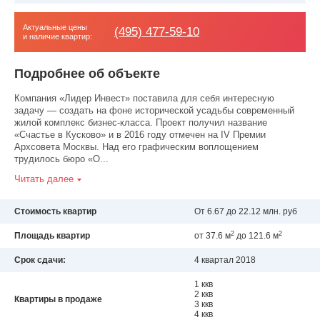
Актуальные цены
(495) 477-59-10
и наличие квартир:
Подробнее об объекте
Компания «Лидер Инвест» поставила для себя интересную
задачу — создать на фоне исторической усадьбы современный
жилой комплекс бизнес-класса. Проект получил название
«Счастье в Кусково» и в 2016 году отмечен на IV Премии
Архсовета Москвы. Над его графическим воплощением
трудилось бюро «О...
Читать далее
Стоимость квартир
От 6.67 до 22.12 млн. руб
2
2
Площадь квартир
от 37.6 м
до 121.6 м
Срок сдачи:
4 квартал 2018
1 ккв
2 ккв
Квартиры в продаже
3 ккв
4 ккв