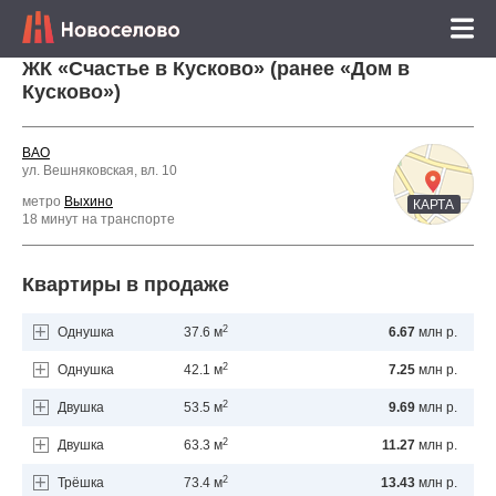
ЖК «Счастье в Кусково» (ранее «Дом в
Кусково»)
ВАО
ул. Вешняковская, вл. 10
метро
Выхино
КАРТА
18 минут на транспорте
Квартиры в продаже
2
Однушка
37.6 м
6.67
млн р.
2
Однушка
42.1 м
7.25
млн р.
2
Двушка
53.5 м
9.69
млн р.
2
Двушка
63.3 м
11.27
млн р.
2
Трёшка
73.4 м
13.43
млн р.