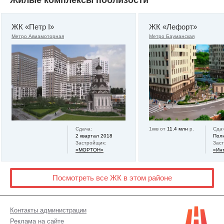
Жилые комплексы поблизости
ЖК «Петр I»
ЖК «Лефорт»
Метро Авиамоторная
Метро Бауманская
Сдача:
1ккв от
11.4 млн
р.
Сдач
2 квартал 2018
Пол
Застройщик:
Зас
«МОРТОН»
«Ин
Посмотреть все ЖК в этом районе
Контакты администрации
Реклама на сайте