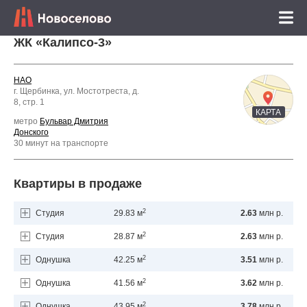
ЖК «Калипсо-3»
НАО
г. Щербинка, ул. Мостотреста, д.
8, стр. 1
КАРТА
метро
Бульвар Дмитрия
Донского
30 минут на транспорте
Квартиры в продаже
2
Студия
29.83 м
2.63
млн р.
2
Студия
28.87 м
2.63
млн р.
2
Однушка
42.25 м
3.51
млн р.
2
Однушка
41.56 м
3.62
млн р.
2
Однушка
43.95 м
3.78
млн р.