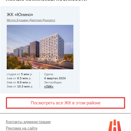
ЖК «Юнино»
Метро Бульвар Дмитрия Донского
студия от
5 млн
р.
Сдача:
1ккв от
6.5 млн
р.
4 квартал 2024
2ккв от
8.9 млн
р.
Застройщик:
3ккв от
10.3 млн
р.
«ПИК»
Посмотреть все ЖК в этом районе
Контакты администрации
Реклама на сайте