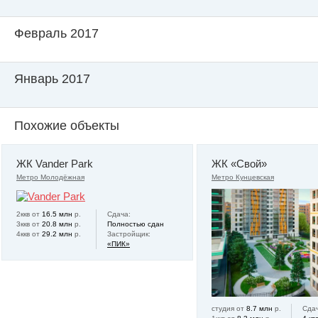
Февраль 2017
Январь 2017
Похожие объекты
ЖК Vander Park
ЖК «Свой»
Метро Молодёжная
Метро Кунцевская
2ккв от
16.5 млн
р.
Сдача:
3ккв от
20.8 млн
р.
Полностью сдан
4ккв от
29.2 млн
р.
Застройщик:
«ПИК»
студия от
8.7 млн
р.
Сдач