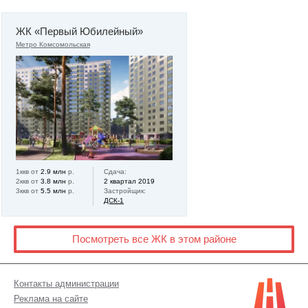
ЖК «Первый Юбилейный»
Метро Комсомольская
1ккв от
2.9 млн
р.
Сдача:
2ккв от
3.8 млн
р.
2 квартал 2019
3ккв от
5.5 млн
р.
Застройщик:
ДСК-1
Посмотреть все ЖК в этом районе
Контакты администрации
Реклама на сайте