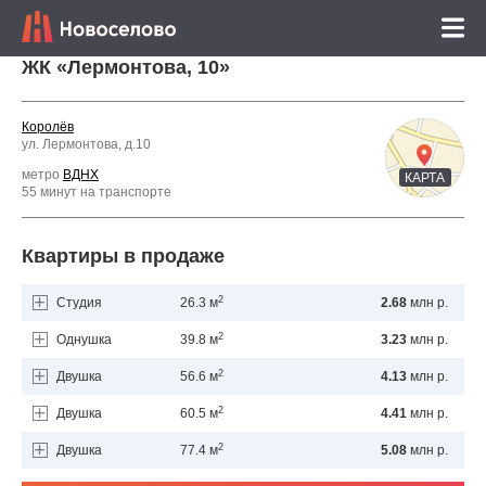
ЖК «Лермонтова, 10»
Королёв
ул. Лермонтова, д.10
метро
ВДНХ
КАРТА
55 минут на транспорте
Квартиры в продаже
2
Студия
26.3 м
2.68
млн р.
2
Однушка
39.8 м
3.23
млн р.
2
Двушка
56.6 м
4.13
млн р.
2
Двушка
60.5 м
4.41
млн р.
2
Двушка
77.4 м
5.08
млн р.