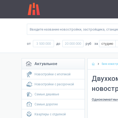
от
до
руб
за
студию
Актуальное
База новостр
Новостройки с ипотекой
Двухко
Новостройки с рассрочкой
новостр
Самые дешевые
Однокомнатны
Самые дорогие
Квартиры с отделкой