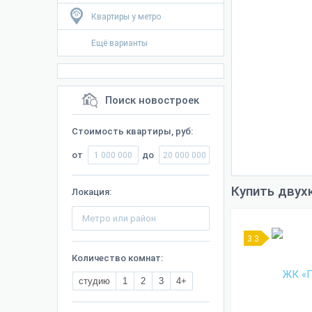
Квартиры у метро
Ещё варианты
Поиск новостроек
Стоимость квартиры, руб:
от
до
Купить двух
Локация:
3.3
Количество комнат:
студию
1
2
3
4+