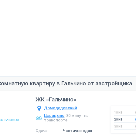
комнатную квартиру в Гальчино от застройщика
ЖК «Гальчино»
Домодедовский
1ккв
Царицыно
, 80 минут на
2ккв
транспорте
3ккв
Сдача:
Частично сдан