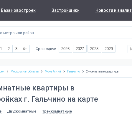
База новостроек
Застройщики
Новости и аналит
Срок сдачи
1
2
3
4+
2026
2027
2028
2029
оек
Московская область
Можайский
Гальчино
2-комнатные квартиры
мнатные квартиры в
ойках г. Гальчино на карте
Двухкомнатные
е
Трёхкомнатные