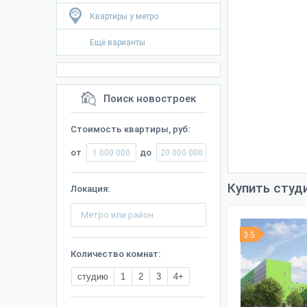
Квартиры у метро
Ещё варианты
Поиск новостроек
Стоимость квартиры, руб:
от
до
Купить студ
Локация:
3.5
Количество комнат:
студию
1
2
3
4+