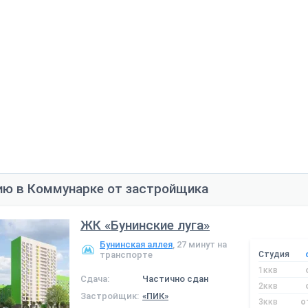
ию в Коммунарке от застройщика
ЖК «Бунинские луга»
Бунинская аллея
, 27 минут на
транспорте
Студия
1ккв
Сдача:
Частично сдан
2ккв
Застройщик:
«ПИК»
3ккв
о