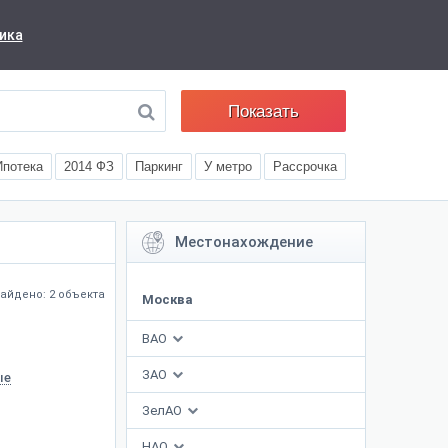
ика
Показать
Ипотека
2014 ФЗ
Паркинг
У метро
Рассрочка
Местонахождение
айдено: 2 объекта
Москва
ВАО
ЗАО
ые
ЗелАО
НАО