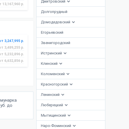
Дмитровский
т 13,167,960 р.
Долгопрудный
Домодедовский
Егорьевский
от 3,247,995 р.
Звенигородский
от 3,489,255 р.
Истринский
от 5,232,896 р.
от 6,632,856 р.
Клинский
Коломенский
Красногорский
Ленинский
ммунарка
уб. до
Люберецкий
Мытищинский
Наро-Фоминский