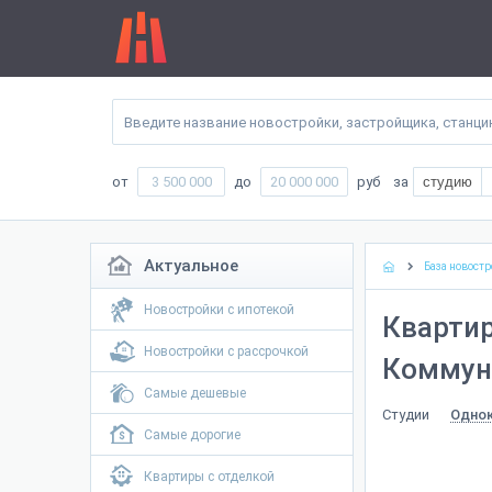
от
до
руб
за
студию
Актуальное
База новостр
Новостройки с ипотекой
Квартир
Новостройки с рассрочкой
Коммуна
Самые дешевые
Студии
Одно
Самые дорогие
Квартиры с отделкой