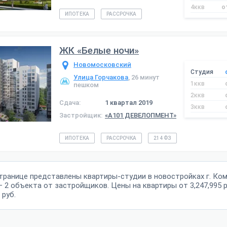
4ккв
о
ИПОТЕКА
РАССРОЧКА
ЖК «Белые ночи»
Новомосковский
Студия
Улица Горчакова
, 26 минут
1ккв
пешком
2ккв
Сдача:
1 квартал 2019
3ккв
Застройщик:
«А101 ДЕВЕЛОПМЕНТ»
ИПОТЕКА
РАССРОЧКА
214 ФЗ
странице представлены квартиры-студии в новостройках г. Ко
— 2 объекта от застройщиков. Цены на квартиры от 3,247,995 р
 руб.