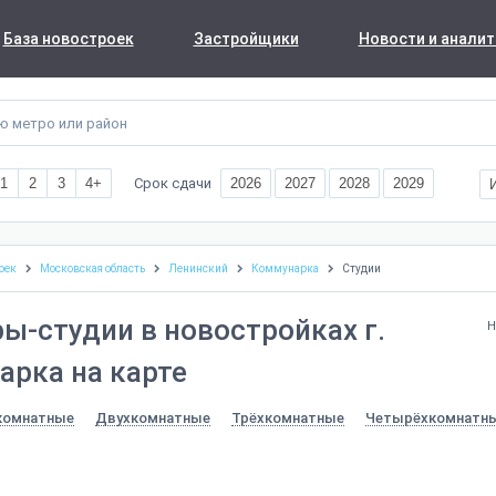
База новостроек
Застройщики
Новости и аналит
Срок сдачи
1
2
3
4+
2026
2027
2028
2029
оек
Московская область
Ленинский
Коммунарка
Студии
ы-студии в новостройках г.
Н
рка на карте
комнатные
Двухкомнатные
Трёхкомнатные
Четырёхкомнатн