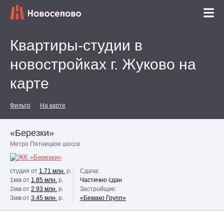
Квартиры-студии в
новостройках г. Жуково на
карте
Фильтр
На карте
«Березки»
Метро Пятницкое шоссе
студия от
1.71 млн.
р.
Сдача:
1ккв от
1.85 млн.
р.
Частично сдан
2ккв от
2.93 млн.
р.
Застройщик:
3ккв от
3.45 млн.
р.
«Бемако Групп»