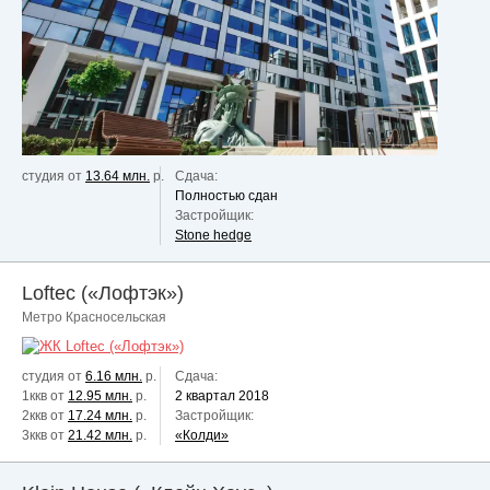
студия от
13.64 млн.
р.
Сдача:
Полностью сдан
Застройщик:
Stone hedge
Loftec («Лофтэк»)
Метро Красносельская
студия от
6.16 млн.
р.
Сдача:
1ккв от
12.95 млн.
р.
2 квартал 2018
2ккв от
17.24 млн.
р.
Застройщик:
3ккв от
21.42 млн.
р.
«Колди»