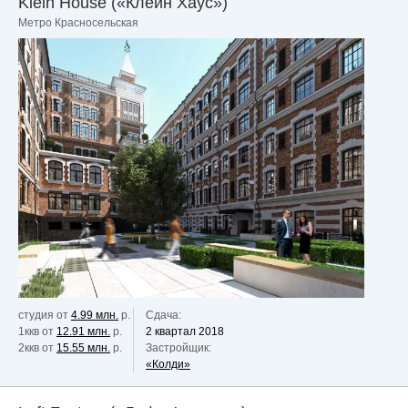
Klein House («Клейн Хаус»)
Метро Красносельская
студия от
4.99 млн.
р.
Сдача:
1ккв от
12.91 млн.
р.
2 квартал 2018
2ккв от
15.55 млн.
р.
Застройщик:
«Колди»