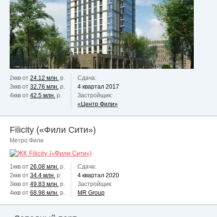
2ккв от
24.12 млн.
р.
Сдача:
3ккв от
32.76 млн.
р.
4 квартал 2017
4ккв от
42.5 млн.
р.
Застройщик:
«Центр Фили»
Filicity («Фили Сити»)
Метро Фили
1ккв от
26.08 млн.
р.
Сдача:
2ккв от
34.4 млн.
р.
4 квартал 2020
3ккв от
49.83 млн.
р.
Застройщик:
4ккв от
68.98 млн.
р.
MR Group