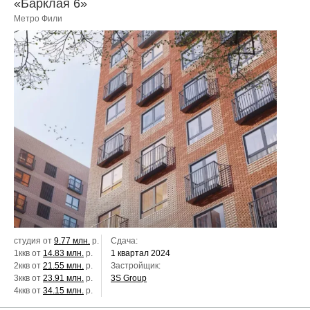
«Барклая 6»
Метро Фили
студия от
9.77 млн.
р.
Сдача:
1ккв от
14.83 млн.
р.
1 квартал 2024
2ккв от
21.55 млн.
р.
Застройщик:
3ккв от
23.91 млн.
р.
3S Grouр
4ккв от
34.15 млн.
р.