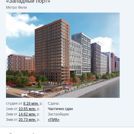
«Западный порт»
Метро Фили
студия от
8.16 млн.
р.
Сдача:
1ккв от
10.65 млн.
р.
Частично сдан
2ккв от
14.62 млн.
р.
Застройщик:
3ккв от
20.73 млн.
р.
«ПИК»