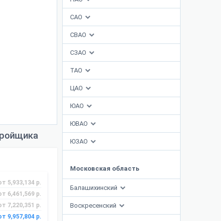
САО
СВАО
СЗАО
ТАО
ЦАО
ЮАО
ЮВАО
тройщика
ЮЗАО
Московская область
от 5,933,134 р.
Балашихинский
от 6,461,569 р.
от 7,220,351 р.
Воскресенский
от 9,957,804 р.