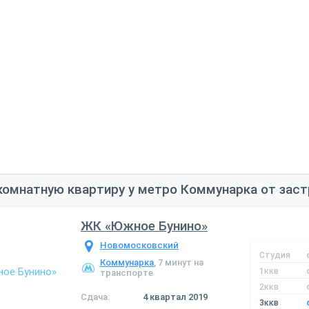
комнатную квартиру у метро Коммунарка от зас
ЖК «Южное Бунино»
Новомосковский
Студия
Коммунарка
, 7 минут на
1ккв
транспорте
2ккв
Сдача:
4 квартал 2019
3ккв