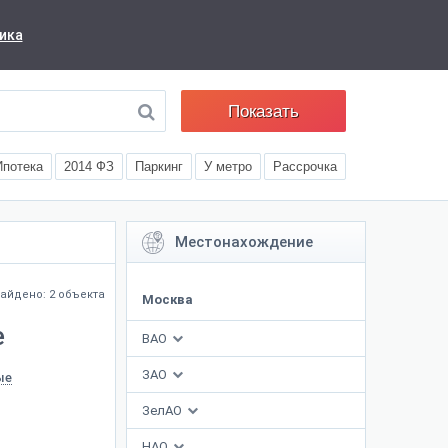
ика
Показать
Ипотека
2014 ФЗ
Паркинг
У метро
Рассрочка
Местонахождение
айдено: 2 объекта
Москва
е
ВАО
ЗАО
ые
ЗелАО
НАО