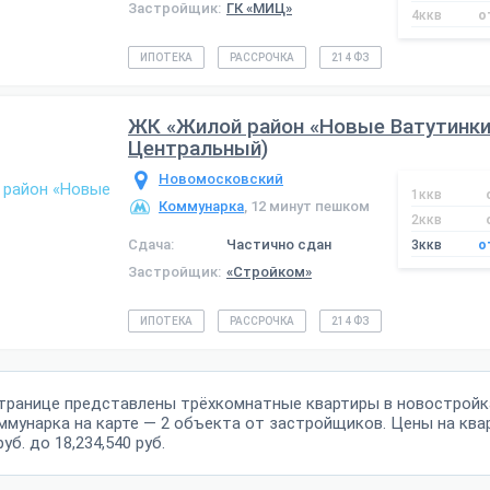
Застройщик:
ГК «МИЦ»
4ккв
о
ИПОТЕКА
РАССРОЧКА
214 ФЗ
ЖК «Жилой район «Новые Ватутинки
Центральный)
Новомосковский
1ккв
Коммунарка
, 12 минут пешком
2ккв
Сдача:
Частично сдан
3ккв
о
Застройщик:
«Стройком»
ИПОТЕКА
РАССРОЧКА
214 ФЗ
странице представлены трёхкомнатные квартиры в новостройк
ммунарка на карте — 2 объекта от застройщиков. Цены на ква
руб. до 18,234,540 руб.