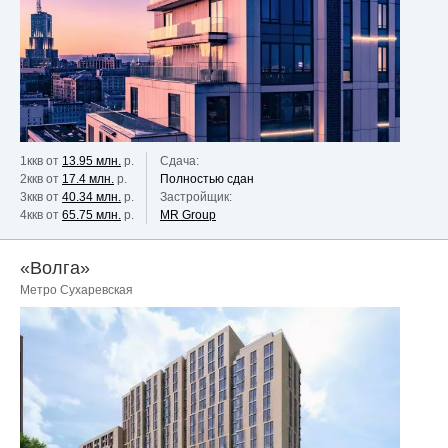
1ккв от
13.95 млн.
р.
Сдача:
2ккв от
17.4 млн.
р.
Полностью сдан
3ккв от
40.34 млн.
р.
Застройщик:
4ккв от
65.75 млн.
р.
MR Group
«Волга»
Метро Сухаревская