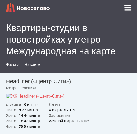
Квартиры-студии в
новостройках у метро
Международная на карте
Фильтр
На карте
Headliner («Центр-Сити»)
Метро Шелепиха
студия от
8 млн.
р.
Сдача:
1ккв от
9.37 млн.
р.
4 квартал 2019
2ккв от
14.46 млн.
р.
Застройщик:
3ккв от
18.43 млн.
р.
«Жилой квартал Сити»
4ккв от
28.87 млн.
р.