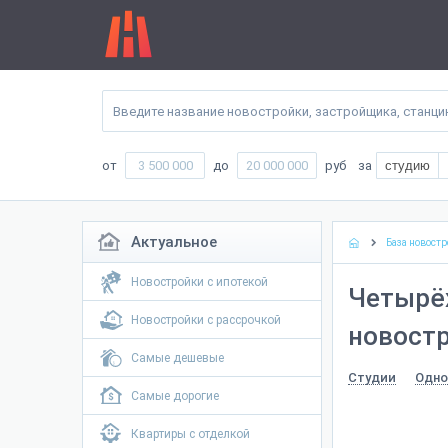
от
до
руб
за
студию
Актуальное
База новостр
Новостройки с ипотекой
Четырё
Новостройки с рассрочкой
новостр
Самые дешевые
Студии
Одно
Самые дорогие
Квартиры с отделкой