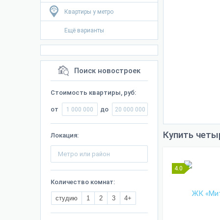
Квартиры у метро
Ещё варианты
Поиск новостроек
Стоимость квартиры, руб:
от
до
Купить четы
Локация:
4.0
Количество комнат:
студию
1
2
3
4+