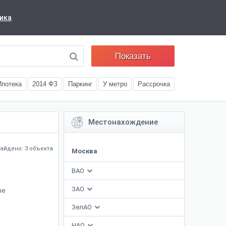
ика
Показать
Ипотека
2014 ФЗ
Паркинг
У метро
Рассрочка
Местонахождение
айдено: 3 объекта
Москва
ВАО
ЗАО
ые
ЗелАО
НАО