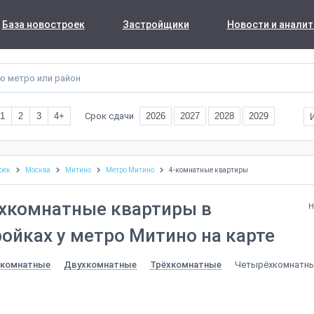
База новостроек
Застройщики
Новости и аналит
Срок сдачи
1
2
3
4+
2026
2027
2028
2029
оек
Москва
Митино
Метро Митино
4-комнатные квартиры
хкомнатные квартиры в
Н
ойках у метро Митино на карте
Четырёхкомнатн
комнатные
Двухкомнатные
Трёхкомнатные