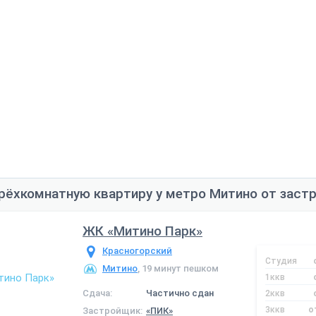
рёхкомнатную квартиру у метро Митино от заст
ЖК «Митино Парк»
Красногорский
Студия
Митино
, 19 минут пешком
1ккв
Сдача:
Частично сдан
2ккв
3ккв
о
Застройщик:
«ПИК»