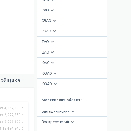
САО
СВАО
СЗАО
ТАО
ЦАО
ЮАО
ЮВАО
ройщика
ЮЗАО
Московская область
от 4,867,800 р.
Балашихинский
от 6,972,350 р.
от 9,025,500 р.
Воскресенский
т 12,494,240 р.