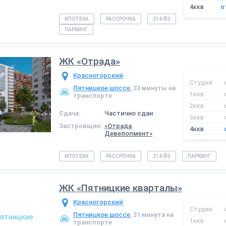
4ккв
о
ИПОТЕКА
РАССРОЧКА
214 ФЗ
ПАРКИНГ
ЖК «Отрада»
Красногорский
Студия
Пятницкое шоссе
, 33 минуты на
1ккв
транспорте
2ккв
Сдача:
Частично сдан
3ккв
Застройщик:
«Отрада
4ккв
Девелопмент»
ИПОТЕКА
РАССРОЧКА
214 ФЗ
ПАРКИНГ
ЖК «Пятницкие кварталы»
Красногорский
Студия
Пятницкое шоссе
, 31 минута на
1ккв
транспорте