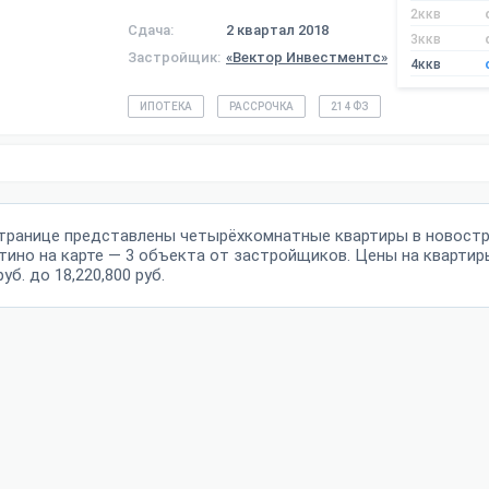
2ккв
Сдача:
2 квартал 2018
3ккв
Застройщик:
«Вектор Инвестментс»
4ккв
ИПОТЕКА
РАССРОЧКА
214 ФЗ
странице представлены четырёхкомнатные квартиры в новостр
тино на карте — 3 объекта от застройщиков. Цены на квартир
руб. до 18,220,800 руб.