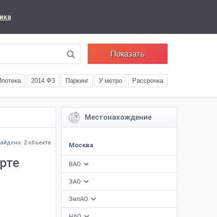
ика
Показать
Ипотека
2014 ФЗ
Паркинг
У метро
Рассрочка
Местонахождение
айдено: 2 объекта
Москва
рте
ВАО
ЗАО
ЗелАО
НАО