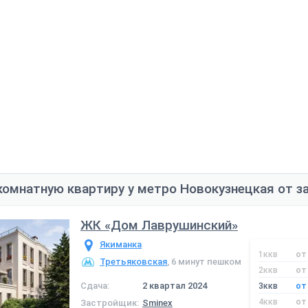
комнатную квартиру у метро Новокузнецкая от 
ЖК «Дом Лаврушинский»
Якиманка
1ккв
от 
Третьяковская
, 6 минут пешком
2ккв
от 
Сдача:
2 квартал 2024
3ккв
от 
4ккв
от 
Застройщик:
Sminex