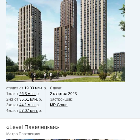
студия от
19.03 млн.
р.
Сдача:
1ккв от
26.3 млн.
р.
2 квартал 2023
2ккв от
35.61 млн.
р.
Застройщик:
3ккв от
44.1 млн.
р.
MR Group
4ккв от
57.07 млн.
р.
«Level Павелецкая»
Метро Павелецкая