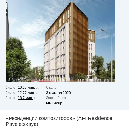
1ккв от
10.25 млн.
р.
Сдача:
2ккв от
12.77 млн.
р.
3 квартал 2020
3ккв от
18.7 млн.
р.
Застройщик:
MR Group
«Резиденции композиторов» (AFI Residence
Paveletskaya)