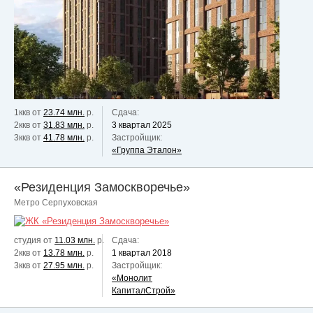
1ккв от
23.74 млн.
р.
Сдача:
2ккв от
31.83 млн.
р.
3 квартал 2025
3ккв от
41.78 млн.
р.
Застройщик:
«Группа Эталон»
«Резиденция Замоскворечье»
Метро Серпуховская
студия от
11.03 млн.
р.
Сдача:
2ккв от
13.78 млн.
р.
1 квартал 2018
3ккв от
27.95 млн.
р.
Застройщик:
«Монолит
КапиталСтрой»