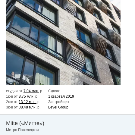
студия от
7.04 млн.
р.
Сдача:
1ккв от
8.75 млн.
р.
1 квартал 2019
2ккв от
13.12 млн.
р.
Застройщик:
3ккв от
38.48 млн.
р.
Level Group
Mitte («Митте»)
Метро Павелецкая