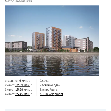
Метро Павелецкая
студия от
6 млн.
р.
Сдача:
2ккв от
12.89 млн.
р.
Частично сдан
3ккв от
15.69 млн.
р.
Застройщик:
4ккв от
25.45 млн.
р.
AFI Development