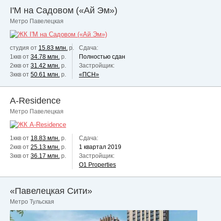
I'M на Садовом («Ай Эм»)
Метро Павелецкая
студия от
15.83 млн.
р.
Сдача:
1ккв от
34.78 млн.
р.
Полностью сдан
2ккв от
31.42 млн.
р.
Застройщик:
3ккв от
50.61 млн.
р.
«ПСН»
A-Residence
Метро Павелецкая
1ккв от
18.83 млн.
р.
Сдача:
2ккв от
25.13 млн.
р.
1 квартал 2019
3ккв от
36.17 млн.
р.
Застройщик:
O1 Properties
«Павелецкая Сити»
Метро Тульская