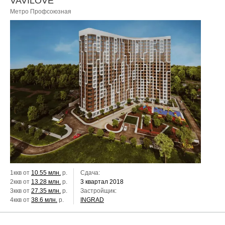
VAVILOVE
Метро Профсоюзная
1ккв от
10.55 млн.
р.
Сдача:
2ккв от
13.28 млн.
р.
3 квартал 2018
3ккв от
27.35 млн.
р.
Застройщик:
4ккв от
38.6 млн.
р.
INGRAD