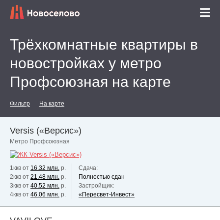
Трёхкомнатные квартиры в
новостройках у метро
Профсоюзная на карте
Фильтр
На карте
Versis («Версис»)
Метро Профсоюзная
1ккв от
16.32 млн.
р.
Сдача:
2ккв от
21.48 млн.
р.
Полностью сдан
3ккв от
40.52 млн.
р.
Застройщик:
4ккв от
46.06 млн.
р.
«Пересвет-Инвест»