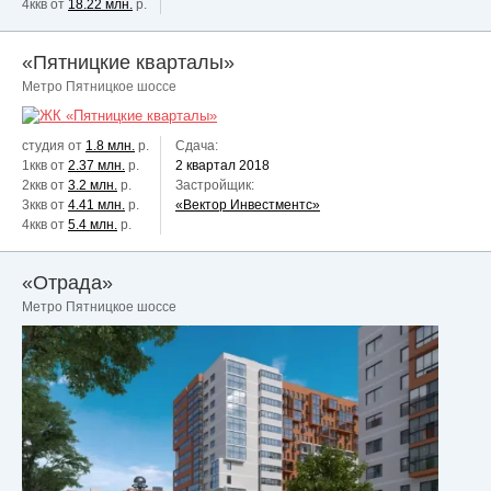
4ккв от
18.22 млн.
р.
«Пятницкие кварталы»
Метро Пятницкое шоссе
студия от
1.8 млн.
р.
Сдача:
1ккв от
2.37 млн.
р.
2 квартал 2018
2ккв от
3.2 млн.
р.
Застройщик:
3ккв от
4.41 млн.
р.
«Вектор Инвестментс»
4ккв от
5.4 млн.
р.
«Отрада»
Метро Пятницкое шоссе