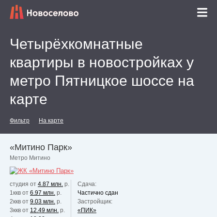
Четырёхкомнатные
квартиры в новостройках у
метро Пятницкое шоссе на
карте
Фильтр
На карте
«Митино Парк»
Метро Митино
студия от
4.87 млн.
р.
Сдача:
1ккв от
6.97 млн.
р.
Частично сдан
2ккв от
9.03 млн.
р.
Застройщик:
3ккв от
12.49 млн.
р.
«ПИК»