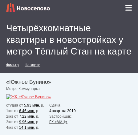
Четырёхкомнатные
квартиры в новостройках у
метро Тёплый Стан на карте
Фильтр
На карте
«Южное Бунино»
Метро Коммунарка
студия от
5.93 млн.
р.
Сдача:
1ккв от
6.46 млн.
р.
4 квартал 2019
2ккв от
7.22 млн.
р.
Застройщик:
3ккв от
9.96 млн.
р.
ГК «МИЦ»
4ккв от
14.1 млн.
р.