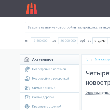
от
до
руб
за
студию
Актуальное
База новостр
Новостройки с ипотекой
Четырё
Новостройки с рассрочкой
новостр
Самые дешевые
Однокомнатны
Самые дорогие
Квартиры с отделкой