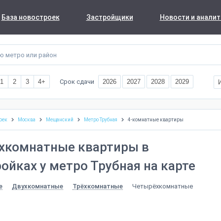
База новостроек
Застройщики
Новости и аналит
Срок сдачи
1
2
3
4+
2026
2027
2028
2029
оек
Москва
Мещанский
Метро Трубная
4-комнатные квартиры
хкомнатные квартиры в
ойках у метро Трубная на карте
Четырёхкомнатные
е
Двухкомнатные
Трёхкомнатные