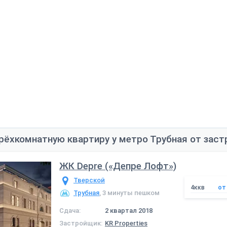
рёхкомнатную квартиру у метро Трубная от зас
ЖК Depre («Депре Лофт»)
Тверской
4ккв
от 
Трубная
, 3 минуты пешком
Сдача:
2 квартал 2018
Застройщик:
KR Properties