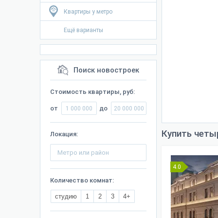
Квартиры у метро
Ещё варианты
Поиск новостроек
Стоимость квартиры, руб:
от
до
Купить четы
Локация:
4.0
Количество комнат:
студию
1
2
3
4+