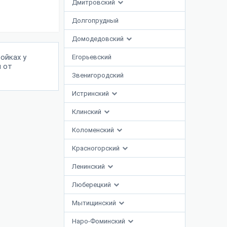
Дмитровский
Долгопрудный
Домодедовский
ойках у
Егорьевский
ы от
Звенигородский
Истринский
Клинский
Коломенский
Красногорский
Ленинский
Люберецкий
Мытищинский
Наро-Фоминский