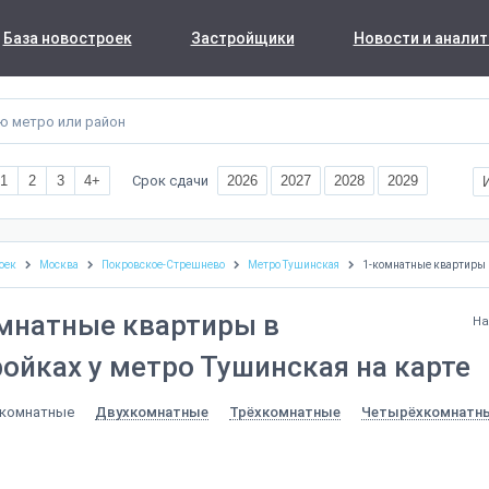
База новостроек
Застройщики
Новости и аналит
Срок сдачи
1
2
3
4+
2026
2027
2028
2029
оек
Москва
Покровское-Стрешнево
Метро Тушинская
1-комнатные квартиры
мнатные квартиры в
На
ойках у метро Тушинская на карте
комнатные
Двухкомнатные
Трёхкомнатные
Четырёхкомнатн