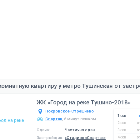
комнатную квартиру у метро Тушинская от заст
ЖК «Город на реке Тушино-2018»
Покровское-Стрешнево
1ккв
Спартак
, 6 минут пешком
2ккв
о
Сдача:
Частично сдан
3ккв
о
4ккв
о
Застройщик:
«Стадион «Спартак»