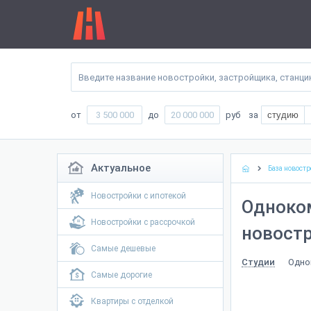
от
до
руб
за
студию
Актуальное
База новостр
Новостройки с ипотекой
Одноко
Новостройки с рассрочкой
новостр
Самые дешевые
Одно
Студии
Самые дорогие
Квартиры с отделкой