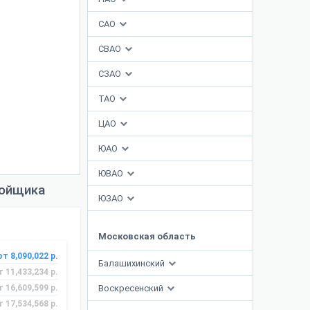
САО
СВАО
СЗАО
ТАО
ЦАО
ЮАО
ЮВАО
ройщика
ЮЗАО
Московская область
от 8,090,022 р.
Балашихинский
т 11,433,234 р.
т 16,609,599 р.
Воскресенский
т 17,534,568 р.