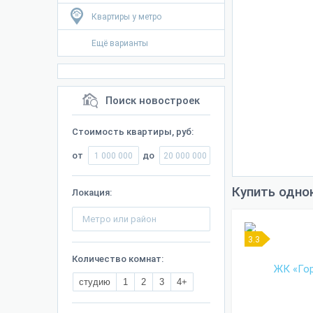
Квартиры у метро
Ещё варианты
Поиск новостроек
Стоимость квартиры, руб:
от
до
Купить одно
Локация:
3.3
Количество комнат:
студию
1
2
3
4+