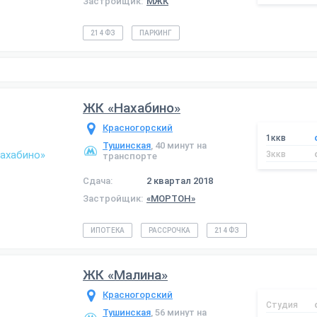
Застройщик:
МЖК
214 ФЗ
ПАРКИНГ
ЖК «Нахабино»
Красногорский
1ккв
Тушинская
, 40 минут на
3ккв
транспорте
Сдача:
2 квартал 2018
Застройщик:
«МОРТОН»
ИПОТЕКА
РАССРОЧКА
214 ФЗ
ЖК «Малина»
Красногорский
Студия
Тушинская
, 56 минут на