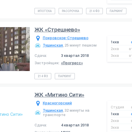
ИПОТЕКА
РАССРОЧКА
214 ФЗ
ПАРКИНГ
ЖК «Стрешнево»
Покровское-Стрешнево
1ккв
Тушинская
, 25 минут пешком
2ккв
о
Сдача:
3 квартал 2018
3ккв
о
Застройщик:
«Прогресс»
214 ФЗ
ПАРКИНГ
ЖК «Митино Сити»
Красногорский
Студия
Тушинская
, 32 минуты на
1ккв
транспорте
2ккв
Сдача:
4 квартал 2018
3ккв