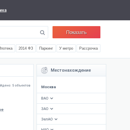
ика
Показать
Ипотека
2014 ФЗ
Паркинг
У метро
Рассрочка
Местонахождение
йдено: 5 объектов
Москва
ВАО
ЗАО
ые
ЗелАО
НАО