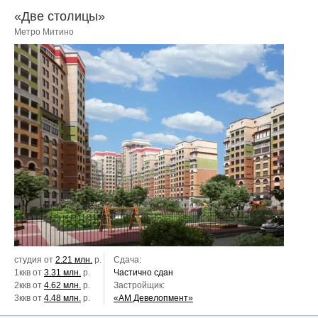
«Две столицы»
Метро Митино
студия от
2.21 млн.
р.
Сдача:
1ккв от
3.31 млн.
р.
Частично сдан
2ккв от
4.62 млн.
р.
Застройщик:
3ккв от
4.48 млн.
р.
«АМ Девелопмент»