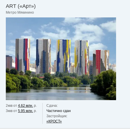
ART («Арт»)
Метро Мякинино
2ккв от
4.62 млн.
р.
Сдача:
3ккв от
5.95 млн.
р.
Частично сдан
Застройщик:
«КРОСТ»