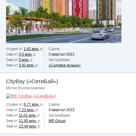
студия от
1.92 млн.
р.
Сдача:
1ккв от
3.5 млн.
р.
3 квартал 2021
2ккв от
0 млн.
р.
Застройщик:
3ккв от
5.91 млн.
р.
«Садовое кольцо»
CityBay («СитиБэй»)
Метро Волоколамская
студия от
6.77 млн.
р.
Сдача:
1ккв от
7.23 млн.
р.
4 квартал 2022
2ккв от
11.01 млн.
р.
Застройщик:
3ккв от
12.95 млн.
р.
MR Group
4ккв от
23.49 млн.
р.