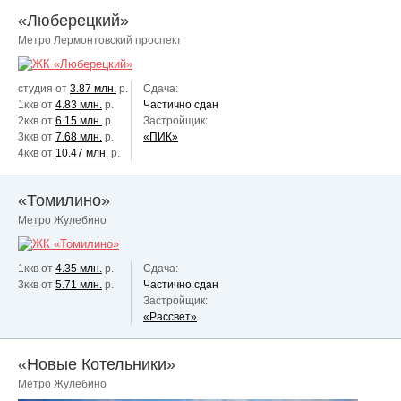
«Люберецкий»
Метро Лермонтовский проспект
студия от
3.87 млн.
р.
Сдача:
1ккв от
4.83 млн.
р.
Частично сдан
2ккв от
6.15 млн.
р.
Застройщик:
3ккв от
7.68 млн.
р.
«ПИК»
4ккв от
10.47 млн.
р.
«Томилино»
Метро Жулебино
1ккв от
4.35 млн.
р.
Сдача:
3ккв от
5.71 млн.
р.
Частично сдан
Застройщик:
«Рассвет»
«Новые Котельники»
Метро Жулебино