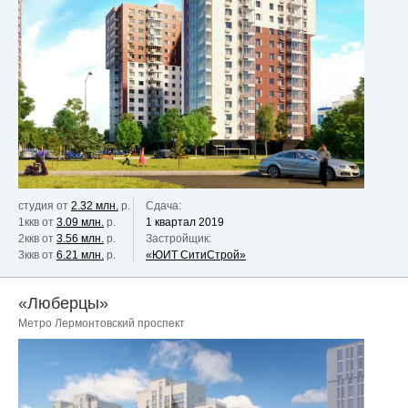
студия от
2.32 млн.
р.
Сдача:
1ккв от
3.09 млн.
р.
1 квартал 2019
2ккв от
3.56 млн.
р.
Застройщик:
3ккв от
6.21 млн.
р.
«ЮИТ СитиСтрой»
«Люберцы»
Метро Лермонтовский проспект