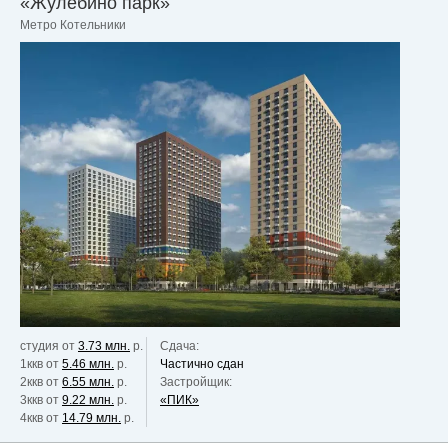
«Жулебино парк»
Метро Котельники
студия от
3.73 млн.
р.
Сдача:
1ккв от
5.46 млн.
р.
Частично сдан
2ккв от
6.55 млн.
р.
Застройщик:
3ккв от
9.22 млн.
р.
«ПИК»
4ккв от
14.79 млн.
р.