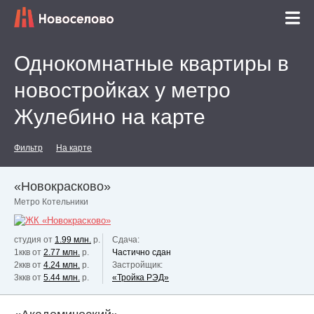
Однокомнатные квартиры в
новостройках у метро
Жулебино на карте
Фильтр
На карте
«Новокрасково»
Метро Котельники
студия от
1.99 млн.
р.
Сдача:
1ккв от
2.77 млн.
р.
Частично сдан
2ккв от
4.24 млн.
р.
Застройщик:
3ккв от
5.44 млн.
р.
«Тройка РЭД»