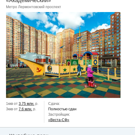
«Академический»
Метро Лермонтовский проспект
1ккв от
3.75 млн.
р.
Сдача:
3ккв от
7.6 млн.
р.
Полностью сдан
Застройщик:
«Веста-СФ»