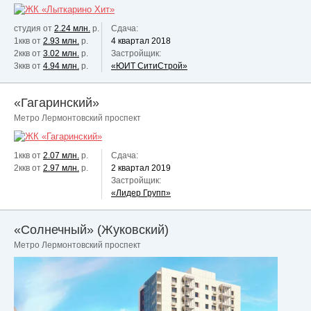
студия от
2.24 млн.
р.
Сдача:
1ккв от
2.93 млн.
р.
4 квартал 2018
2ккв от
3.02 млн.
р.
Застройщик:
3ккв от
4.94 млн.
р.
«ЮИТ СитиСтрой»
«Гагаринский»
Метро Лермонтовский проспект
1ккв от
2.07 млн.
р.
Сдача:
2ккв от
2.97 млн.
р.
2 квартал 2019
Застройщик:
«Лидер Групп»
«Солнечный» (Жуковский)
Метро Лермонтовский проспект