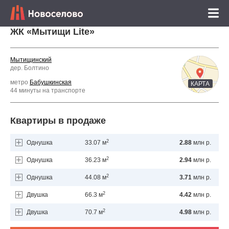
ЖК «Мытищи Lite»
Мытищинский
дер. Болтино
метро
Бабушкинская
КАРТА
44 минуты на транспорте
Квартиры в продаже
2
Однушка
33.07 м
2.88
млн р.
2
Однушка
36.23 м
2.94
млн р.
2
Однушка
44.08 м
3.71
млн р.
2
Двушка
66.3 м
4.42
млн р.
2
Двушка
70.7 м
4.98
млн р.