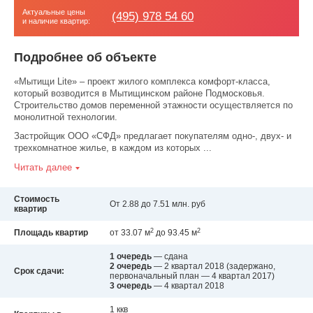
Актуальные цены
(495) 978 54 60
и наличие квартир:
Подробнее об объекте
«Мытищи Lite» – проект жилого комплекса комфорт-класса,
который возводится в Мытищинском районе Подмосковья.
Строительство домов переменной этажности осуществляется по
монолитной технологии.
Застройщик ООО «СФД» предлагает покупателям одно-, двух- и
трехкомнатное жилье, в каждом из которых ...
Читать далее
Стоимость
От 2.88 до 7.51 млн. руб
квартир
2
2
Площадь квартир
от 33.07 м
до 93.45 м
1 очередь
— сдана
2 очередь
— 2 квартал 2018
(задержано,
Срок сдачи:
первоначальный план — 4 квартал 2017)
3 очередь
— 4 квартал 2018
1 ккв