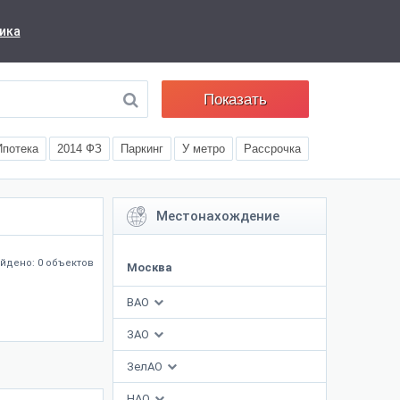
ика
Показать
Ипотека
2014 ФЗ
Паркинг
У метро
Рассрочка
Местонахождение
йдено: 0 объектов
Москва
ВАО
ЗАО
ЗелАО
НАО