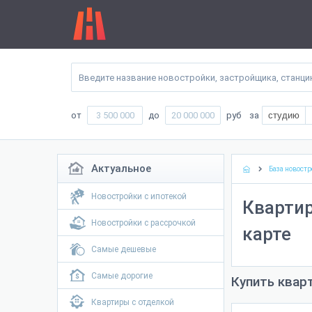
от
до
руб
за
студию
Актуальное
База новостр
Новостройки с ипотекой
Квартир
Новостройки с рассрочкой
карте
Самые дешевые
Самые дорогие
Купить квар
Квартиры с отделкой