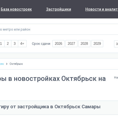
База новостроек
Застройщики
Новости и аналит
Срок сдачи
1
2
3
4+
2026
2027
2028
2029
оек
Октябрьск
ы в новостройках Октябрьск на
На
тиру от застройщика в Октябрьск Самары