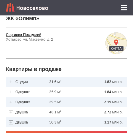
ЖК «Олимп»
Сергиево-Посадский
Хотьково, ул. Михеенко, д. 2
КАРТА
Квартиры в продаже
2
Студия
31.6 м
1.82
млн р.
2
Однушка
35.9 м
1.84
млн р.
2
Однушка
39.5 м
2.19
млн р.
2
Двушка
48.1 м
2.72
млн р.
2
Двушка
50.3 м
3.17
млн р.