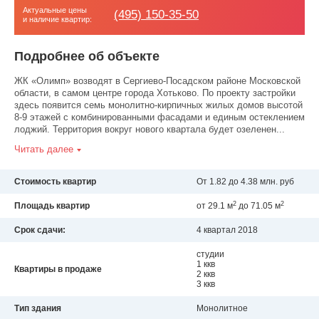
Актуальные цены
(495) 150-35-50
и наличие квартир:
Подробнее об объекте
ЖК «Олимп» возводят в Сергиево-Посадском районе Московской
области, в самом центре города Хотьково. По проекту застройки
здесь появится семь монолитно-кирпичных жилых домов высотой
8-9 этажей с комбинированными фасадами и единым остеклением
лоджий. Территория вокруг нового квартала будет озеленен...
Читать далее
Стоимость квартир
От 1.82 до 4.38 млн. руб
2
2
Площадь квартир
от 29.1 м
до 71.05 м
Срок сдачи:
4 квартал 2018
студии
1 ккв
Квартиры в продаже
2 ккв
3 ккв
Тип здания
Монолитное