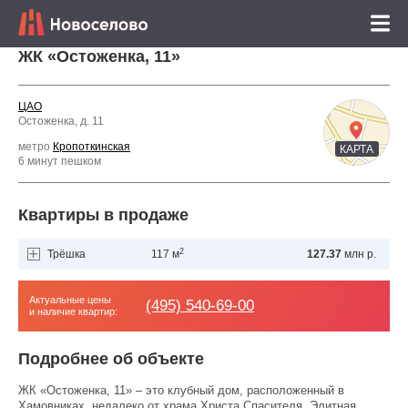
ЖК «Остоженка, 11»
ЦАО
Остоженка, д. 11
метро
Кропоткинская
КАРТА
6 минут пешком
Квартиры в продаже
2
Трёшка
117 м
127.37
млн р.
Актуальные цены
(495) 540-69-00
и наличие квартир:
Подробнее об объекте
ЖК «Остоженка, 11» – это клубный дом, расположенный в
Хамовниках, недалеко от храма Христа Спасителя. Элитная