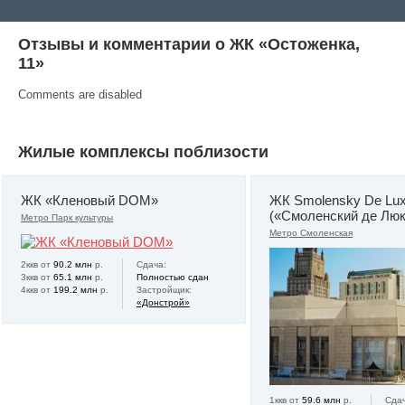
Отзывы и комментарии о ЖК «Остоженка,
11»
Comments are disabled
Жилые комплексы поблизости
ЖК «Кленовый DOM»
ЖК Smolensky De Lu
(«Смоленский де Люк
Метро Парк культуры
Метро Смоленская
2ккв от
90.2 млн
р.
Сдача:
3ккв от
65.1 млн
р.
Полностью сдан
4ккв от
199.2 млн
р.
Застройщик:
«Донстрой»
1ккв от
59.6 млн
р.
Сдач