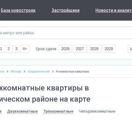
База новостроек
Застройщики
Новости и аналит
Срок сдачи
1
2
3
4+
2026
2027
2028
2029
оек
Москва
Академический
4-комнатные квартиры
хкомнатные квартиры в
ческом районе на карте
Четырёхкомнатные
е
Двухкомнатные
Трёхкомнатные