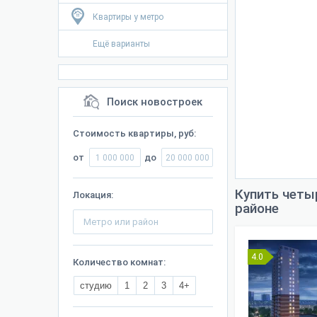
Квартиры у метро
Ещё варианты
Поиск новостроек
Стоимость квартиры, руб:
от
до
Купить четы
Локация:
районе
4.0
Количество комнат:
студию
1
2
3
4+