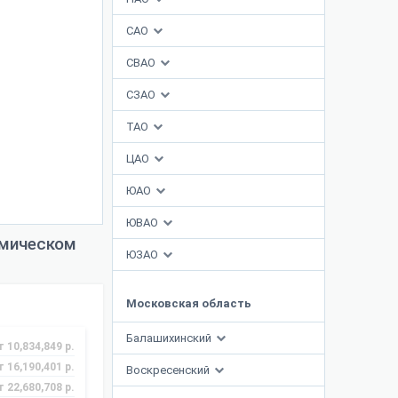
САО
СВАО
СЗАО
ТАО
ЦАО
ЮАО
ЮВАО
емическом
ЮЗАО
Московская область
Балашихинский
т 10,834,849 р.
т 16,190,401 р.
Воскресенский
т 22,680,708 р.