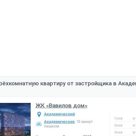
рёхкомнатную квартиру от застройщика в Акад
ЖК «Вавилов дом»
Академический
1ккв
о
Академическая
, 15 минут
2ккв
о
пешком
3ккв
о