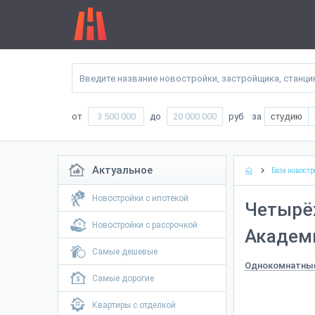
от
до
руб
за
студию
Актуальное
База новостр
Новостройки с ипотекой
Четырё
Новостройки с рассрочкой
Академи
Самые дешевые
Однокомнатны
Самые дорогие
Квартиры с отделкой